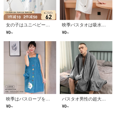
女の子はユニベビーバスト新生児ガーゼ赤ちゃん吸水速乾冬新生児ガーゼ全コットン風船島
映季バスタオは吸水速乾バスタオを着用できます。胸を巻いたバスドレスを着てもいいです。可爱くて柔らかいタオルヘアーです。家庭用浴衣バスローブタオル単品肩に白い星のトランペットがあります。
¥0~
¥0~
映季はバスローブを着用することができます。大人の学生はバスローブのソフト吸水速度を上げます。サンゴの绒の百変浴スカートはサスペンダーを着用して、胸の长いタイプのタオルの浴衣を着てもいいです。
バスタオ男性の超大型家庭用カップルは、スカーフを着用することができます。純粋なコットンより吸水速度が高く、毛の大きい男性専用TX。優雅な白180*95 cmです。
¥0~
¥0~