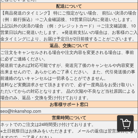
配送について
【商品発送のタイミング】 特にご指定がない場合、 前払い決済の場合
（例：銀行振込）⇒ご入金確認後、10営業日以内に発送いたします。
上記以外の決済の場合 （例：クレジットカード）⇒ご注文確認後、10
営業日以内に発送いたします。 ※発送前支払いの場合は、お客様のご入
金タイミングにより、お届け予定日が2日前後することがございます。
返品、交換について
ご注文をキャンセルされる場合や注文内容を変更される場合は、事前
に必ずご連絡ください。
発送前であれば対応可能ですが、発送完了後のキャンセルや内容変更
出来ませんので、あらかじめご了承ください。 また、代引発送後の事
前連絡のないキャンセルは一切承ることができません。
送料など実費請求させて頂きますので、必ず一度商品をお受け取りい
ただいてからの対応となります。 品の欠陥や不良など当社原因による
場合のみ、返品・交換を受け付けております。
お客様サポート窓口
seo@inkanshop.com
営業時間について
ネットでのご注文は24時間受け付けております。
※土日祝祭日はお休みをいただきます。 メールの返信は翌営業日となり
ますので、ご了承ください。