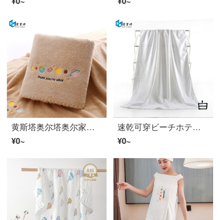
¥0~
¥0~
黄斯塔奥尔塔奥尔家用吸水速干不掉毛韩版可爱い风吕巾男女児童学生比纯コットン星空カレー-加厚-吸水60 CM*120 CM
速乾可穿ビーチホテルバスタオル家70*140 cm超細繊維ホテルバスタオル白140*70
¥0~
¥0~