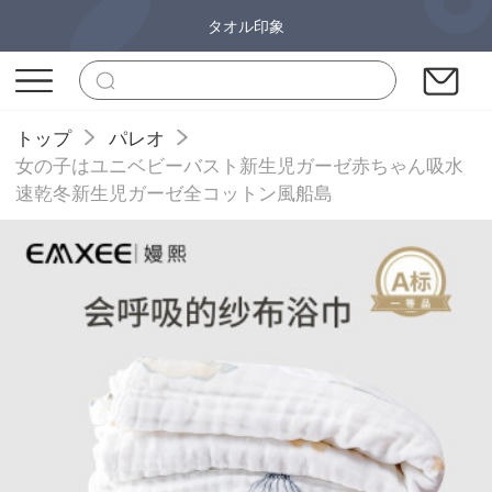
タオル印象
トップ
パレオ
女の子はユニベビーバスト新生児ガーゼ赤ちゃん吸水
速乾冬新生児ガーゼ全コットン風船島