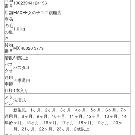
10023944124196
番号
店舗
EMXEE女の子ユニ旗艦店
商品
の毛
1.0 kg
の重
さ
貨物
MX 48820 3779
番号
階数
6階以上
バス
バスタオ
タオ
適用
四季通用
季節
仕様
1本入り
スタ
洗濯式
イル
新生児、1ヶ月、2ヶ月、3ヶ月、4ヶ月、5ヶ月、6ヶ月、7ヶ
適用
月、8ヶ月、9ヶ月、10ヶ月、11ヶ月、12ヶ月、13ヶ月、14
年齢
ヶ月、15ヶ月、16ヶ月、17ヶ月、18ヶ月、19ヶ月、20ヶ
月、21ヶ月、22ヶ月、23ヶ月、2歳以上