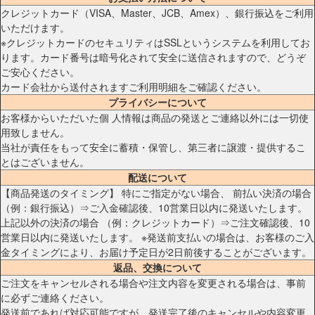
クレジットカード（VISA、Master、JCB、Amex）、銀行振込をご利用
いただけます。
※クレジットカードのセキュリティはSSLというシステムを利用してお
ります。カード番号は暗号化されて安全に送信されますので、どうぞ
ご安心ください。
カード会社から送付されますご利用明細をご確認ください。
プライバシーについて
お客様からいただいた個 人情報は商品の発送とご連絡以外には一切使
用致しません。
当社が責任をもって安全に蓄積・保管し、第三者に譲渡・提供するこ
とはございません。
配送について
【商品発送のタイミング】 特にご指定がない場合、 前払い決済の場合
（例：銀行振込）⇒ご入金確認後、10営業日以内に発送いたします。
上記以外の決済の場合 （例：クレジットカード）⇒ご注文確認後、10
営業日以内に発送いたします。 ※発送前支払いの場合は、お客様のご入
金タイミングにより、お届け予定日が2日前後することがございます。
返品、交換について
ご注文をキャンセルされる場合や注文内容を変更される場合は、事前
に必ずご連絡ください。
発送前であれば対応可能ですが、発送完了後のキャンセルや内容変更