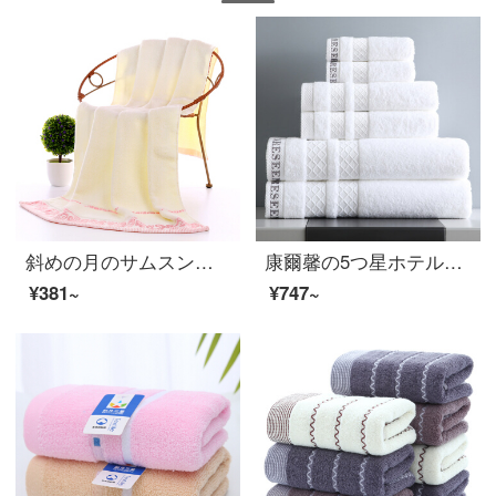
斜めの月のサムスンの全綿の祥雲のバスタオルは増大して厚いカップルの金のバスタオルをプラスします。
康爾馨の5つ星ホテルの純綿の大きいバスタオルの全綿は強く水を吸い込んで柔らかくて肌に親しむ大人の男女の通用する厚いバスタオルの白色の700 g 150*80 cmをプラスします。
¥381~
¥747~