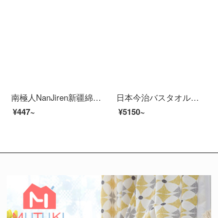
南極人NanJiren新疆綿大バスタオル+タオル2枚に綿を入れて柔らかく吸水します。男女バスタオルを厚くして、タオルタオルのフェイスタオルを組み合わせて70*140 cmを入れます。
日本今治バスタオル日本から今治大タオルタオルを輸入しました。家庭用の女性純綿男性の吸水速乾ベビーセットの柔らかい3点セットの青（薄いタイプの速乾タイプ）
¥447~
¥5150~