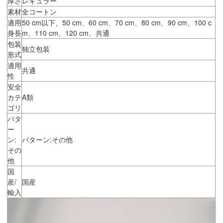
厚さ
レギュラー
素材
全コートン
適用
50 cm以下、50 cm、60 cm、70 cm、80 cm、90 cm、100 c
身長
m、110 cm、120 cm、共通
包装
独立包装
形式
適用
共通
性
安全
カテ
A類
ゴリ
パタ
ー
ン:
パターン:その他
その
他
国
産/
国産
輸入