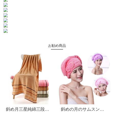
お勧め商品
斜め月三星純綿三段バスタオル大人カップル用バスタオルに身巾を巻いて快適で柔らかい70*140 cmカレー色のバスタオル三段
斜めの月のサムスンのチョウは乾毛の帽子のサンゴの绒が非常に强くて水を吸い込んで柔らかく髪の毛を拭いて、かわいいシャワーキャップの王女の帽子の家庭の女性の金の青い王女の帽子の2条をかぶせて诘めます。