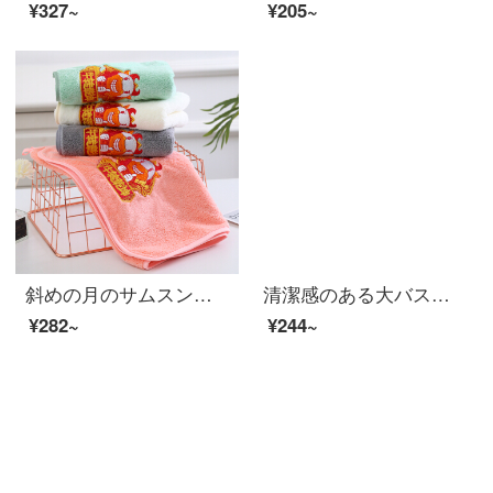
¥327~
¥205~
斜めの月のサムスンの4条は新年のお祝いのタオルのサンゴの绒の颜を诘めます。
清潔感のある大バスタオルです。非純綿の吸水速乾厚を高め、男女のタオル450 gの浅花灰（80*150 cm）-厚いお金を加えます。
¥282~
¥244~