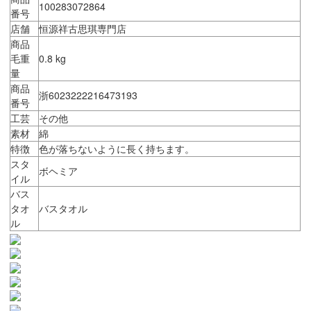
100283072864
番号
店舗
恒源祥古思琪専門店
商品
毛重
0.8 kg
量
商品
浙6023222216473193
番号
工芸
その他
素材
綿
特徴
色が落ちないように長く持ちます。
スタ
ボヘミア
イル
バス
タオ
バスタオル
ル