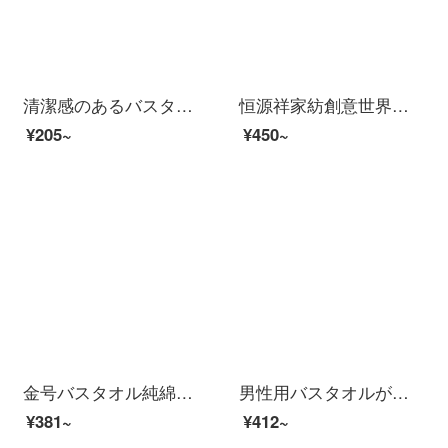
清潔感のあるバスタオル男性純綿成人男女家庭用吸水速乾軟新疆長綿包巾ホテル大浴タオルW 0599薄い灰（A類標準/柔らかくて厚い/強い吸水）
恒源祥家紡創意世界家庭用純綿刺繍タオル柔軟吸水綿バスタオル大人男女通用創意世界バスタオル2092-ブラウン70 cm×140 cm（一本入り）
¥205~
¥450~
金号バスタオル純綿子供赤ちゃん用ソフトアニメ可愛い吸水速乾綿大タオル3130黄色1枚
男性用バスタオルが超大型家庭用カップルは、タオルを綿の吸水速乾タオルより広くし、薄い灰色180*95 cm【英語の刺繍/強い吸水/タオル付き】
¥381~
¥412~