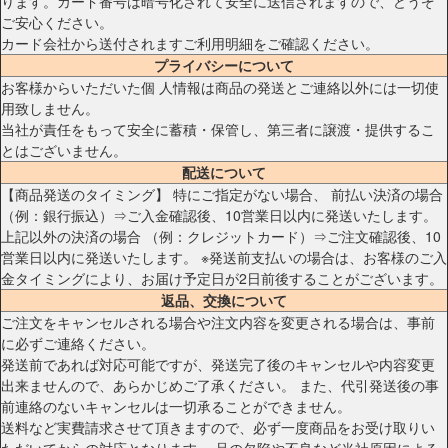
ります。カード番号は暗号化されて安全に送信されますので、どうぞ
ご安心ください。
カード会社から送付されますご利用明細をご確認ください。
プライバシーについて
お客様からいただいた個 人情報は商品の発送とご連絡以外には一切使
用致しません。
当社が責任をもって安全に蓄積・保管し、第三者に譲渡・提供するこ
とはございません。
配送について
【商品発送のタイミング】 特にご指定がない場合、 前払い決済の場合
（例：銀行振込）⇒ご入金確認後、10営業日以内に発送いたします。
上記以外の決済の場合 （例：クレジットカード）⇒ご注文確認後、10
営業日以内に発送いたします。 ※発送前支払いの場合は、お客様のご入
金タイミングにより、お届け予定日が2日前後することがございます。
返品、交換について
ご注文をキャンセルされる場合や注文内容を変更される場合は、事前
に必ずご連絡ください。
発送前であれば対応可能ですが、発送完了後のキャンセルや内容変更
出来ませんので、あらかじめご了承ください。 また、代引発送後の事
前連絡のないキャンセルは一切承ることができません。
送料など実費請求させて頂きますので、必ず一度商品をお受け取りい