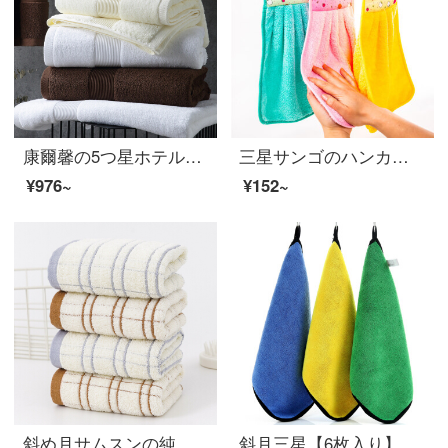
康爾馨の5つ星ホテルのバスタオルの純綿は厚くて、男女の通用するクリームの黄180*80 cmを吸水します。
三星サンゴのハンカチを拭いてください。台所に掛けた漫画は手布を拭いてください。吸水タオルは三条に入れてください。
¥976~
¥152~
斜め月サムスンの純綿のタオルは全綿のタオルを吸い込んで、顔を洗って4条が流星雨のタオルを詰めます。
斜月三星【6枚入り】多機能洗車タオル磨き手ぬぐい布厚くて吸水できない【3枚入り】サンゴ拭きタオル