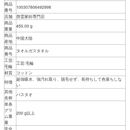
商品
100307806492998
番号
店舗
啓霊家紡専門店
商品
450.00 g
重量
商品
中国大陸
産地
商品
タオルガスタオル
番号
工芸:
工芸:毛輪
毛輪
材質
コットン
超強吸水、強汚れ取り、脱毛せず、長持ちして色落ちしな
特徴
い
其他
バスタオ
名称
単条
グラ
200 g以上
ム重
量
安全