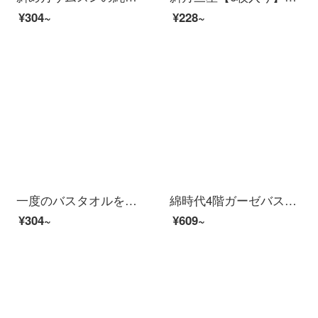
¥304~
¥228~
一度のバスタオルを使用して、家庭用スポーツアウトドア綿を厚めにして、速乾タオルを3つ包装してください。
綿時代4階ガーゼバスタオル綿家庭用吸水速乾風呂乳児標準男女蕾粉90 cm×160 cm（ストレッチサイズ）
¥304~
¥609~