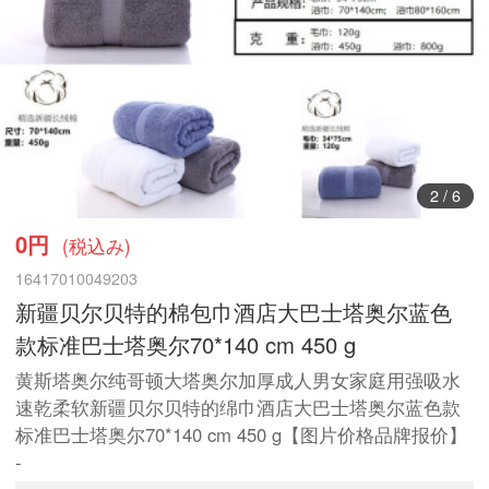
3
/
6
0円
(税込み)
16417010049203
新疆贝尔贝特的棉包巾酒店大巴士塔奥尔蓝色
款标准巴士塔奥尔70*140 cm 450 g
黄斯塔奥尔纯哥顿大塔奥尔加厚成人男女家庭用强吸水
速乾柔软新疆贝尔贝特的绵巾酒店大巴士塔奥尔蓝色款
标准巴士塔奥尔70*140 cm 450 g【图片价格品牌报价】
-