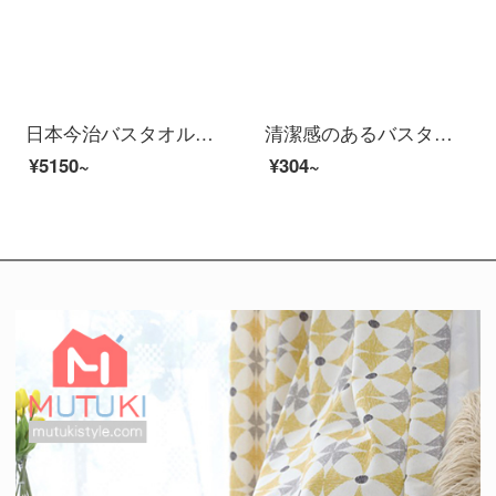
日本今治バスタオル日本から今治大タオルタオルを輸入しました。家庭用の女性純綿男性の吸水速乾ベビーセットの柔らかい3点セットの青（薄いタイプの速乾タイプ）
清潔感のあるバスタオル純綿家庭用男女全綿に厚い抗菌力を加え、吸水速乾風呂大巾静謐藍（A種標準/長い綿毛/ドイツ司馬3 A級抗菌）
¥5150~
¥304~