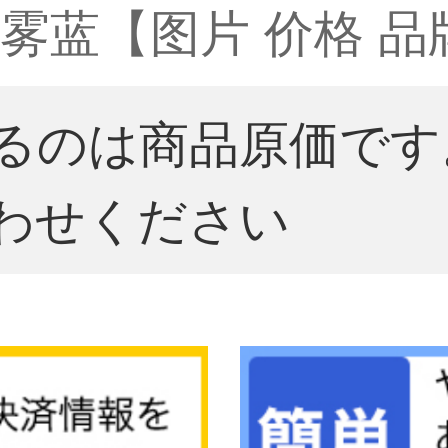
蓝【图片 价格 品牌
るのは商品原価です
わせください