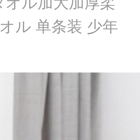
タオル加大加厚柔
ル 单条装 少年