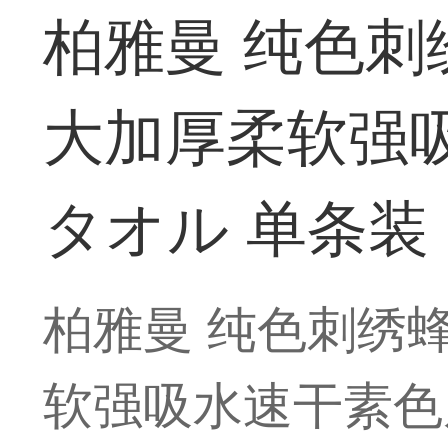
柏雅曼 纯色
大加厚柔软强
タオル 单条装
柏雅曼 纯色刺绣
软强吸水速干素色