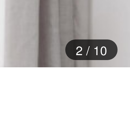
2
/
10