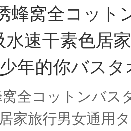
刺绣蜂窝全コット
吸水速干素色居
 少年的你バス
蜂窝全コットンバス
居家旅行男女通用タオ