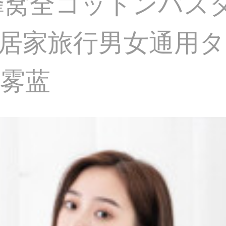
蜂窝全コットンバス
居家旅行男女通用タオ
雾蓝