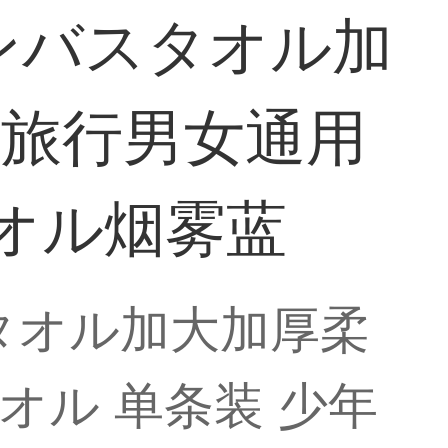
ンバスタオル加
家旅行男女通用
タオル烟雾蓝
タオル加大加厚柔
ル 单条装 少年