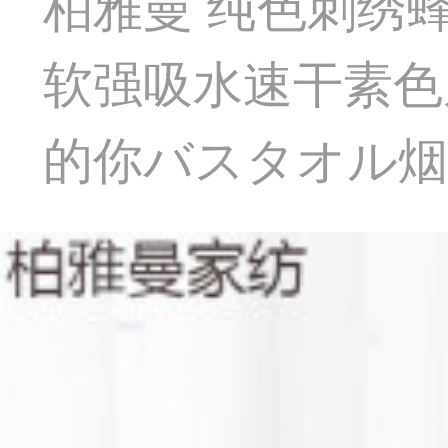
柏雅曼 纯色刺绣
软强吸水速干素色
的你バスタオル烟