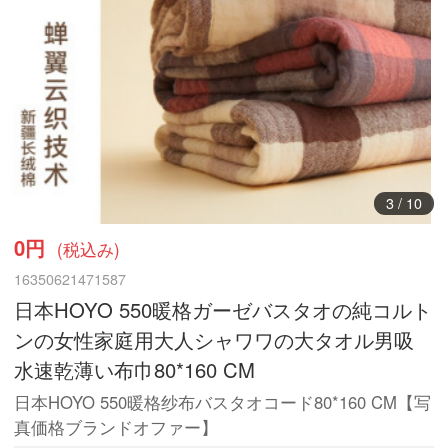
3
/
10
0円
(税込み)
16350621471587
日本HOYO 550暖格ガーゼバスタオの純コルト
ンの女性家庭用大人シャワワの大タオル男吸
水速乾薄い布巾80*160 CM
日本HOYO 550暖格纱布バスタオコード80*160 CM【写
真価格ブランドオファー】