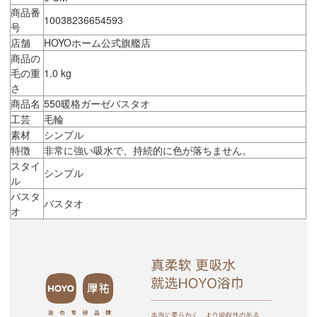
商品番
10038236654593
号
店舗
HOYOホーム公式旗艦店
商品の
毛の重
1.0 kg
さ
商品名
550暖格ガーゼバスタオ
工芸
毛輪
素材
シンプル
特徴
非常に強い吸水で、持続的に色が落ちません。
スタイ
シンプル
ル
バスタ
バスタオ
オ