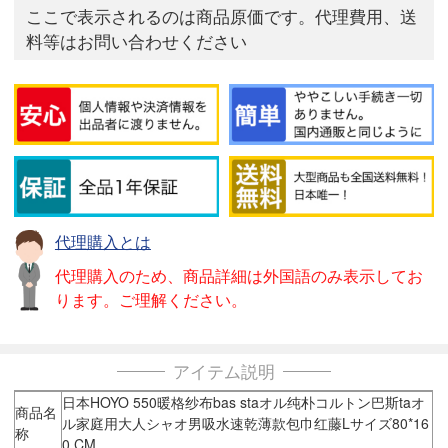
ここで表示されるのは商品原価です。代理費用、送
料等はお問い合わせください
代理購入とは
代理購入のため、商品詳細は外国語のみ表示してお
ります。ご理解ください。
アイテム説明
日本HOYO 550暖格纱布bas staオル纯朴コルトン巴斯taオ
商品名
ル家庭用大人シャオ男吸水速乾薄款包巾红藤Lサイズ80*16
称
0 CM