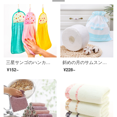
三星サンゴのハンカチを拭いてください。台所に掛けた漫画は手布を拭いてください。吸水タオルは三条に入れてください。
斜めの月のサムスンの真珠の紋様は顔のタオルの綿の柔らかいタオルを拭いて乾かします両は1回限りで美容して化粧を落として顔のタオルの180 gの綿の柔らかいタオル（60段）の2巻を化粧して詰めます
¥152~
¥228~