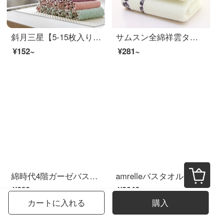
斜月三星【5-15枚入り】台所に油をつけずに食器を洗います。タオル多機能家庭用の清潔タオルを洗って、雑巾を5枚詰めます。
サムスン全綿祥雲タオル家庭用洗顔タオルタオルタオル超柔らかい吸水メーカーは直接に卸売りできるようにします。
¥152~
¥281~
綿時代4階ガーゼバスタオル綿家庭用吸水速乾風呂乳児標準男女蕾粉90 cm×160 cm（ストレッチサイズ）
amrelleバスタオル男女家庭用出口日本綿吸水速乾柔らかいタオル三点セットホテルラクダ色バスタオル1枚
¥609~
¥2042~
カートに入れる
購入