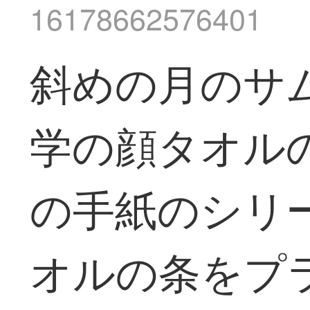
16178662576401
斜めの月のサ
学の顔タオル
の手紙のシリ
オルの条をプラ