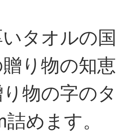
厚いタオルの国
の贈り物の知恵
贈り物の字のタ
cm詰めます。