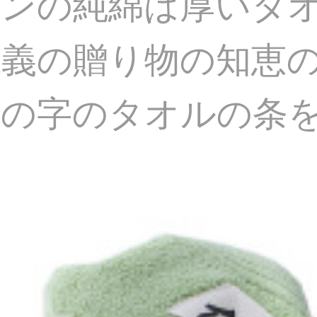
スンの純綿は厚いタ
義の贈り物の知恵
の字のタオルの条をプ