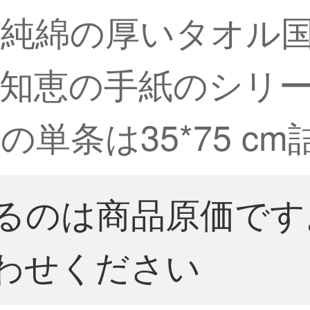
の純綿の厚いタオル
知恵の手紙のシリ
単条は35*75 c
るのは商品原価です
わせください