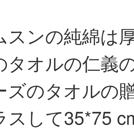
ムスンの純綿は
のタオルの仁義
ーズのタオルの
スして35*75 