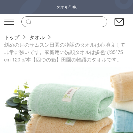
タオル印象
トップ
タオル
斜めの月のサムスン田園の物語のタオルは心地良くて
非常に強いです。家庭用の洗顔タオルは多色で35*75
cm 120 g/本【四つの箱】田園の物語のタオルです。