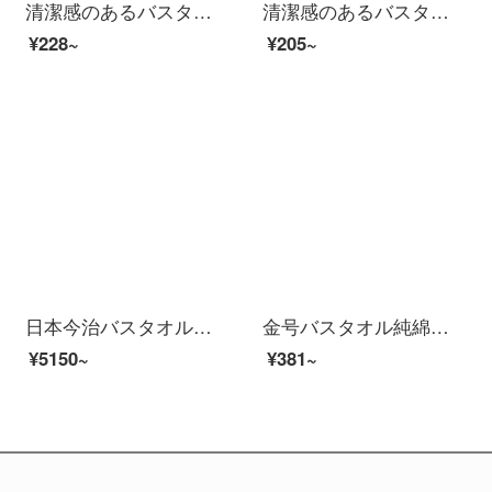
清潔感のあるバスタオル男性純綿成人男女家庭用吸水速乾軟新疆長綿包巾ホテル大浴タオルW 0599深灰（A類標準/柔らかくて厚い/強い吸水）
清潔感のあるバスタオル男性純綿成人男女家庭用吸水速乾軟新疆長綿包巾ホテル大浴タオルW 0599薄い灰（A類標準/柔らかくて厚い/強い吸水）
¥228~
¥205~
日本今治バスタオル日本から今治大タオルタオルを輸入しました。家庭用の女性純綿男性の吸水速乾ベビーセットの柔らかい3点セットの青（薄いタイプの速乾タイプ）
金号バスタオル純綿子供赤ちゃん用ソフトアニメ可愛い吸水速乾綿大タオル3130黄色1枚
¥5150~
¥381~