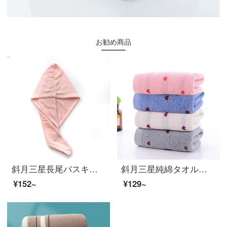
お勧め商品
斜月三星長尾バスキャップ珊瑚绒高密包头巾バスタオルヘッドセット長尾乾毛キャップ（肉粉）
斜月三星純綿タオル心心相印家庭用タオル柔軟吸水1本入り心相印（色ランダム）
¥152~
¥129~