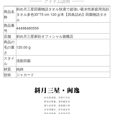
アイテム説明
斜め月三星田園物語タオル快適で超強い吸水性家庭用洗顔
商品名
タオル多色35*75 cm 120 g/本【四条詰め】田園物語タオ
称
ル
商品番
44498480559
号
店舗
斜め月三星家紡オフィシャル旗艦店
商品の
毛の重
120.00 g
さ
スタイ
清新田園
ル
材質
純綿
技術
ジャカード