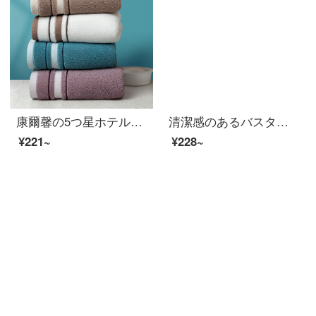
康爾馨の5つ星ホテルのタオルの純綿は水を吸い込んで顔のタオルの全綿A種類の無ホルムアルデヒドの青い緑色の75*40 cm 180 gを拭きます。
清潔感のあるバスタオル男性純綿成人男女家庭用吸水速乾軟新疆長綿包巾ホテル大浴タオルW 0599深蘭（A類標準/柔らかくて厚い/強い吸水）
¥221~
¥228~