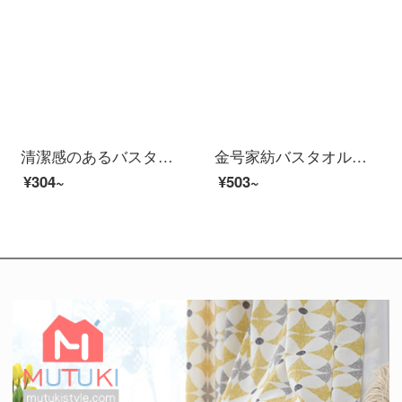
清潔感のあるバスタオル純綿家庭用男女全綿に厚い抗菌力を加え、吸水速乾風呂大巾静謐藍（A種標準/長い綿毛/ドイツ司馬3 A級抗菌）
金号家紡バスタオル家庭用綿吸水速乾風呂大タオル学生タオルは、包んで着られます。
¥304~
¥503~