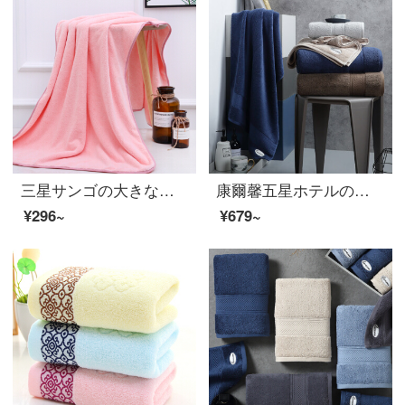
三星サンゴの大きなバスタオル大人男女厚いバスタオル柔らかで快適な70*140 cmピンクサンゴのバスタオル
康爾馨五星ホテルの全綿は大人のバスタオルの綿を吸い込みます。新疆長棉バスタオル男女通用の紳士青800 g 150*80 cm
¥296~
¥679~