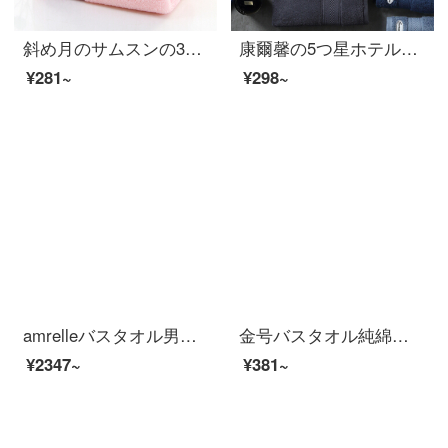
斜め月のサムスンの3条はネットの花のタオルを詰めます。
康爾馨の5つ星ホテルのタオルの純綿は顔を洗ってタオルの全綿の大人を吸い込んで厚いティッシュの紳士のほこりの75*34 cmの150 gをプラスします。
¥281~
¥298~
amrelleバスタオル男女家庭用出口日本純綿吸水速乾柔軟タオル三点セットホテル灰色バスタオル1枚+タオル1枚
金号バスタオル純綿子供赤ちゃん用ソフトアニメ可愛い吸水速乾綿大タオル3130黄色1枚
¥2347~
¥381~