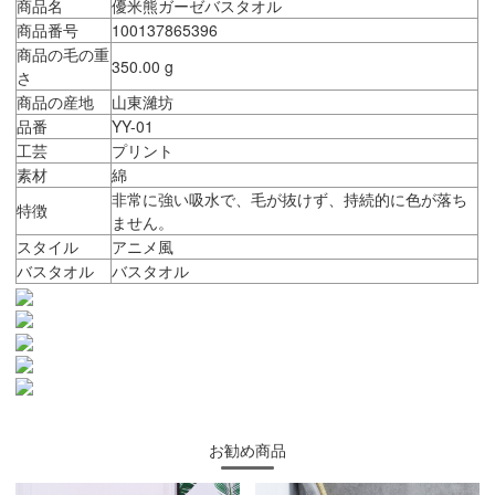
商品名
優米熊ガーゼバスタオル
商品番号
100137865396
商品の毛の重
350.00 g
さ
商品の産地
山東濰坊
品番
YY-01
工芸
プリント
素材
綿
非常に強い吸水で、毛が抜けず、持続的に色が落ち
特徴
ません。
スタイル
アニメ風
バスタオル
バスタオル
お勧め商品