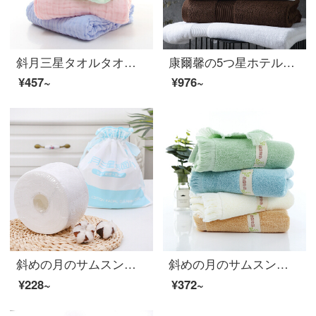
斜月三星タオルタオル純綿乳幼児バスタオル六層ガーゼ綿のしわが大人の男女のベビータオル110*110 cm黄色のバスタオル
康爾馨の5つ星ホテルのバスタオルの純綿は厚くて、男女の通用するクリームの黄180*80 cmを吸水します。
¥457~
¥976~
斜めの月のサムスンの真珠の紋様は顔のタオルの綿の柔らかいタオルを拭いて乾かします両は1回限りで美容して化粧を落として顔のタオルの180 gの綿の柔らかいタオル（60段）の2巻を化粧して詰めます
斜めの月のサムスン田園の物語のタオルは心地良くて非常に強いです。家庭用の洗顔タオルは多色で35*75 cm 120 g/本【四つの箱】田園の物語のタオルです。
¥228~
¥372~