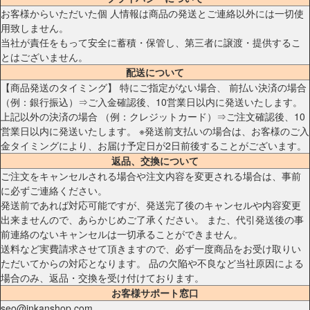
お客様からいただいた個 人情報は商品の発送とご連絡以外には一切使
用致しません。
当社が責任をもって安全に蓄積・保管し、第三者に譲渡・提供するこ
とはございません。
配送について
【商品発送のタイミング】 特にご指定がない場合、 前払い決済の場合
（例：銀行振込）⇒ご入金確認後、10営業日以内に発送いたします。
上記以外の決済の場合 （例：クレジットカード）⇒ご注文確認後、10
営業日以内に発送いたします。 ※発送前支払いの場合は、お客様のご入
金タイミングにより、お届け予定日が2日前後することがございます。
返品、交換について
ご注文をキャンセルされる場合や注文内容を変更される場合は、事前
に必ずご連絡ください。
発送前であれば対応可能ですが、発送完了後のキャンセルや内容変更
出来ませんので、あらかじめご了承ください。 また、代引発送後の事
前連絡のないキャンセルは一切承ることができません。
送料など実費請求させて頂きますので、必ず一度商品をお受け取りい
ただいてからの対応となります。 品の欠陥や不良など当社原因による
場合のみ、返品・交換を受け付けております。
お客様サポート窓口
seo@inkanshop.com