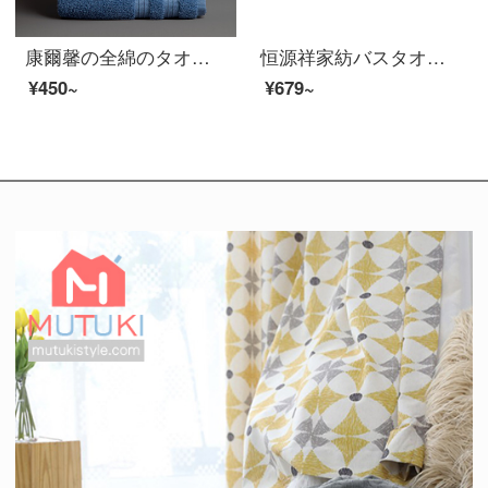
康爾馨の全綿のタオル日本の輸入の中空の糸の純綿のホルムアルデヒドの吸水するティッシュの超柔らかい成人の顔を洗うタオルの灰色の75*34 cmの120 g
恒源祥家紡バスタオルセット厚い全綿A類抗菌ベビーバスタオル吸水通気性大人純綿セットデジタル子供服-白いバスタオル*1
¥450~
¥679~