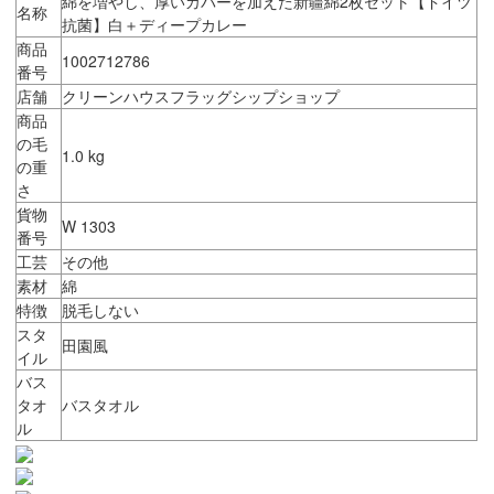
綿を増やし、厚いカバーを加えた新疆綿2枚セット【ドイツ
名称
抗菌】白＋ディープカレー
商品
1002712786
番号
店舗
クリーンハウスフラッグシップショップ
商品
の毛
1.0 kg
の重
さ
貨物
W 1303
番号
工芸
その他
素材
綿
特徴
脱毛しない
スタ
田園風
イル
バス
タオ
バスタオル
ル