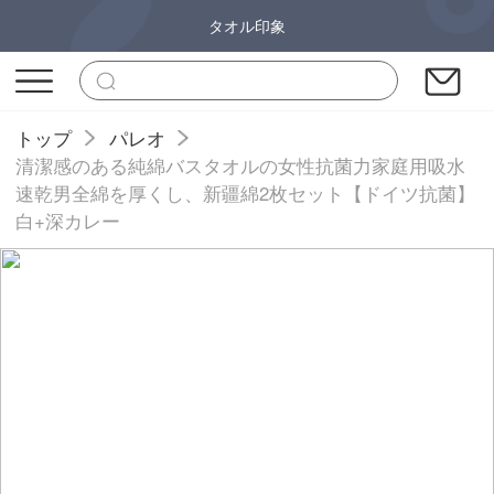
タオル印象
トップ
パレオ
清潔感のある純綿バスタオルの女性抗菌力家庭用吸水
速乾男全綿を厚くし、新疆綿2枚セット【ドイツ抗菌】
白+深カレー