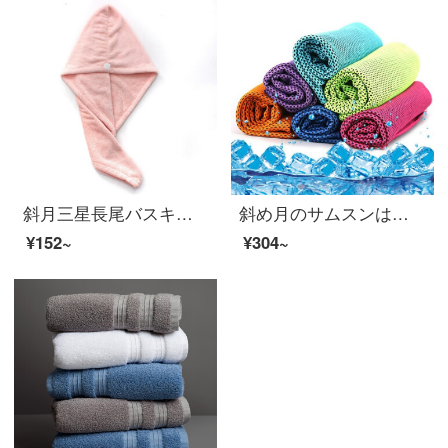
斜月三星長尾バスキャップ珊瑚绒高密包头巾バスタオルヘッドセット長尾乾毛キャップ（肉粉）
斜め月のサムスンは色の5本を混ぜて、夏季の冷たいマジックタオルを詰めて旅行します。
¥152~
¥304~