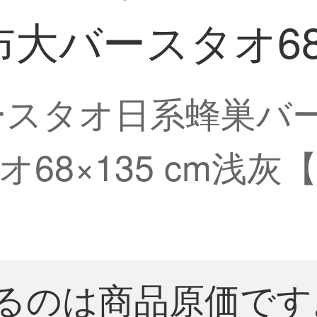
大バースタオ68×
)バースタオ日系蜂巣
68×135 cm浅
るのは商品原価です