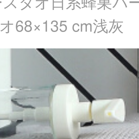
)バースタオ日系蜂巣
8×135 cm浅灰