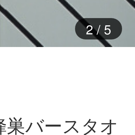
3
/
5
系蜂巣バースタオ