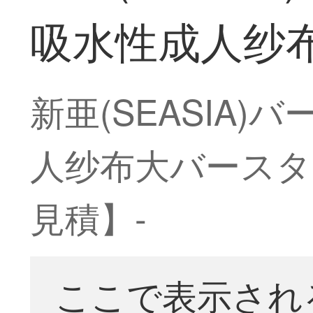
吸水性成人纱布
新亜(SEASIA
人纱布大バースタオ
見積】-
ここで表示され