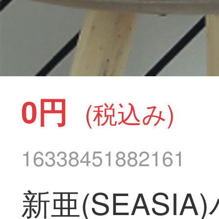
0円
(税込み)
16338451882161
新亜(SEAS