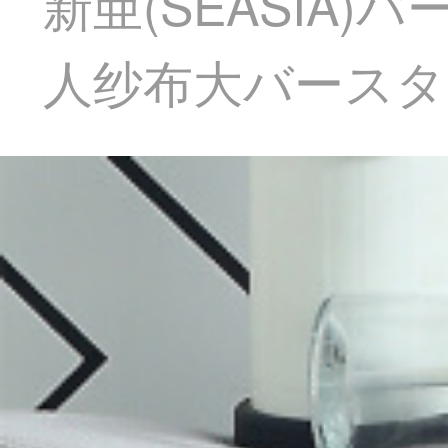
新亜(SEASIA
人纱布大バースタオ6