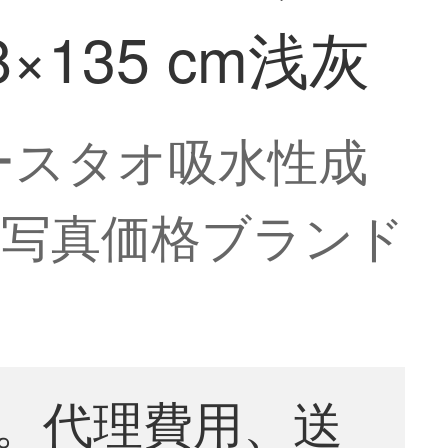
135 cm浅灰
バースタオ吸水性成
灰【写真価格ブランド
。代理費用、送