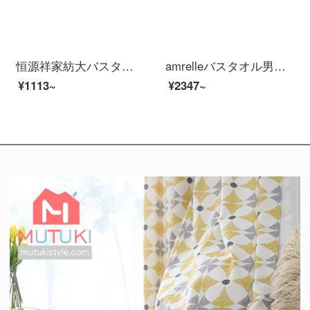
恒源祥家紡大バスタオル新疆純綿男女通用成人家庭用タオルネット紅吸水速乾毛悦詩バスタオル-米白
amrelleバスタオル男女家庭用出口日本綿吸水速乾柔らかいタオル三点セットホテルラクダ色バスタオル1枚+タオル1枚
¥1113~
¥2347~