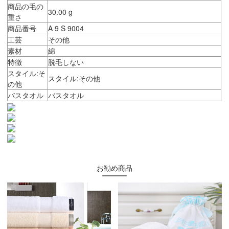
商品の毛の
30.00 g
重さ
商品番号
A 9 S 9004
工芸
その他
素材
綿
特徴
脱毛しない
スタイル:そ
スタイル:その他
の他
バスタオル
バスタオル
お勧め商品