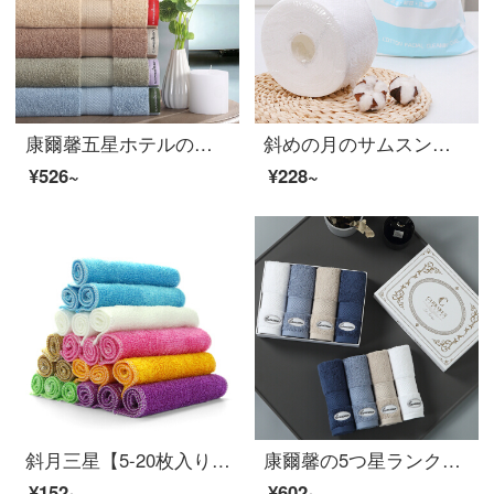
康爾馨五星ホテルの全綿に厚いバスタオルの綿を加えて、男女通用の青い灰色650 g 140*80 cmを吸水します。
斜めの月のサムスンの真珠の紋様は顔のタオルの綿の柔らかいタオルを拭いて乾かします両は1回限りで美容して化粧を落として顔のタオルの180 gの綿の柔らかいタオル（60段）の2巻を化粧して詰めます
¥526~
¥228~
斜月三星【5-20枚入り】多機能百潔タオル竹繊維厨房雑巾洗いタオル5枚入り竹繊維雑巾
康爾馨の5つ星ランクのホテルのタオルの家庭用紡織の綿のスカーフは携帯して顔を洗ってタオルの家庭の柔軟な吸水の4つの贈り物の箱を携帯して詰めます。
¥152~
¥602~