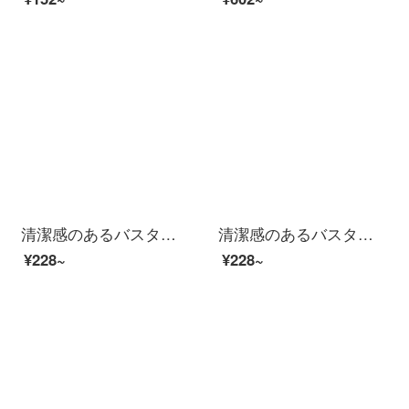
清潔感のあるバスタオル男性純綿成人男女家庭用吸水速乾軟新疆長綿包巾ホテル大浴タオルW 0599深蘭（A類標準/柔らかくて厚い/強い吸水）
清潔感のあるバスタオルA類は吸水速度が高く、毛が長くなります。厚いバスタオルを入れて、男女風呂に入ります。柔らかいです。サンゴの大きなタオルはタオルA類のバスタオルを巻きます。浅緑です。
¥228~
¥228~