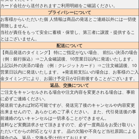
カード会社から送付されますご利用明細をご確認ください。
プライバシーについて
お客様からいただいた個 人情報は商品の発送とご連絡以外には一切使
用致しません。
当社が責任をもって安全に蓄積・保管し、第三者に譲渡・提供するこ
とはございません。
配送について
【商品発送のタイミング】 特にご指定がない場合、 前払い決済の場合
（例：銀行振込）⇒ご入金確認後、10営業日以内に発送いたします。
上記以外の決済の場合 （例：クレジットカード）⇒ご注文確認後、10
営業日以内に発送いたします。 ※発送前支払いの場合は、お客様のご入
金タイミングにより、お届け予定日が2日前後することがございます。
返品、交換について
ご注文をキャンセルされる場合や注文内容を変更される場合は、事前
に必ずご連絡ください。
発送前であれば対応可能ですが、発送完了後のキャンセルや内容変更
出来ませんので、あらかじめご了承ください。 また、代引発送後の事
前連絡のないキャンセルは一切承ることができません。
送料など実費請求させて頂きますので、必ず一度商品をお受け取りい
ただいてからの対応となります。 品の欠陥や不良など当社原因による
場合のみ、返品・交換を受け付けております。