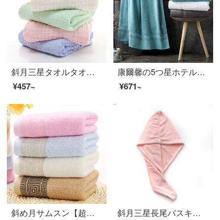
斜月三星タオルタオル純綿乳幼児バスタオル六層ガーゼ綿のしわが大人の男女のベビータオル110*110 cm黄色のバスタオル
康爾馨の5つ星ホテルの全綿は大人のバスタオルの綿の新疆の長い綿のバスタオルの男女の通用する氷の湖の青い800 gの150*80 cmを吸い込みます。
¥457~
¥671~
斜め月サムスン【超値3枚入り】綿タオル中国風タオル家庭用タオル超柔らかい吸水35*75 cm【3枚入り】囲いタオル
斜月三星長尾バスキャップ珊瑚绒高密包头巾バスタオルヘッドセット長尾乾毛キャップ（肉粉）