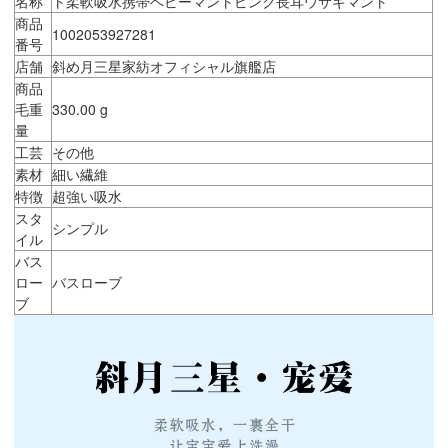
名称
ト柔軟吸水携帯ベビーマントピンク長耳ウサギマント
商品
1002053927281
番号
店舗
斜め月三星家紡オフィシャル旗艦店
商品
毛重
330.00 g
量
工芸
その他
素材
細い繊維
特徴
超強い吸水
スタ
シンプル
イル
バス
ロー
バスローブ
ブ