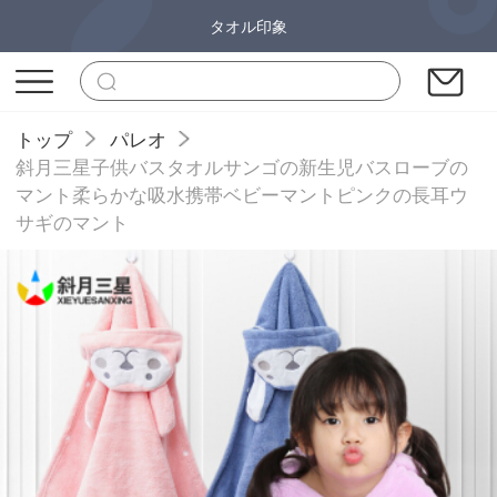
タオル印象
トップ
パレオ
斜月三星子供バスタオルサンゴの新生児バスローブの
マント柔らかな吸水携帯ベビーマントピンクの長耳ウ
サギのマント