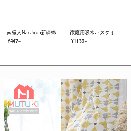
南極人NanJiren新疆綿大バスタオル+タオル2枚に綿を入れて柔らかく吸水します。男女バスタオルを厚くして、タオルタオルのフェイスタオルを組み合わせて70*140 cmを入れます。
家庭用吸水バスタオル男女タオル全綿3点セット速乾毛包2582-茶褐色バスタオル*1枚+タオル*2枚セット
¥447~
¥1136~