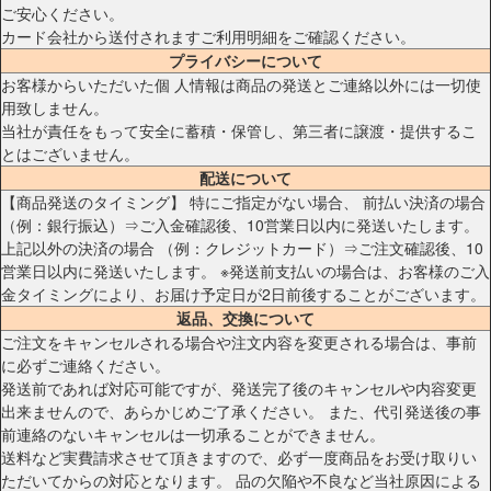
ご安心ください。
カード会社から送付されますご利用明細をご確認ください。
プライバシーについて
お客様からいただいた個 人情報は商品の発送とご連絡以外には一切使
用致しません。
当社が責任をもって安全に蓄積・保管し、第三者に譲渡・提供するこ
とはございません。
配送について
【商品発送のタイミング】 特にご指定がない場合、 前払い決済の場合
（例：銀行振込）⇒ご入金確認後、10営業日以内に発送いたします。
上記以外の決済の場合 （例：クレジットカード）⇒ご注文確認後、10
営業日以内に発送いたします。 ※発送前支払いの場合は、お客様のご入
金タイミングにより、お届け予定日が2日前後することがございます。
返品、交換について
ご注文をキャンセルされる場合や注文内容を変更される場合は、事前
に必ずご連絡ください。
発送前であれば対応可能ですが、発送完了後のキャンセルや内容変更
出来ませんので、あらかじめご了承ください。 また、代引発送後の事
前連絡のないキャンセルは一切承ることができません。
送料など実費請求させて頂きますので、必ず一度商品をお受け取りい
ただいてからの対応となります。 品の欠陥や不良など当社原因による