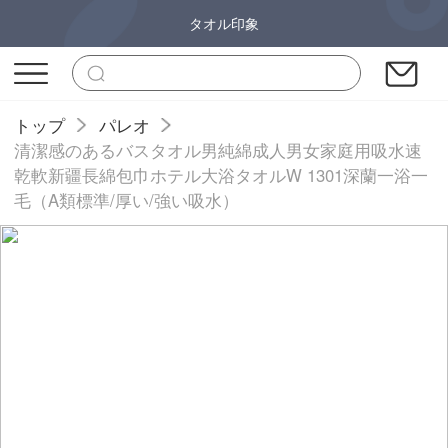
タオル印象
トップ
パレオ
清潔感のあるバスタオル男純綿成人男女家庭用吸水速
乾軟新疆長綿包巾ホテル大浴タオルW 1301深蘭一浴一
毛（A類標準/厚い/強い吸水）