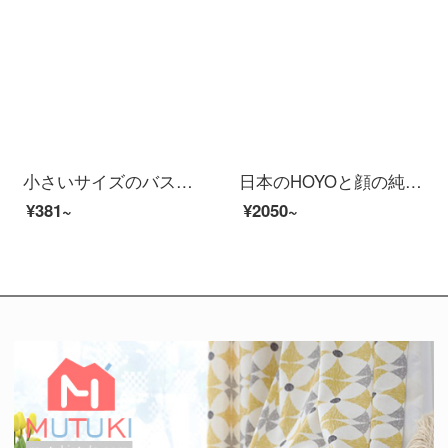
小さいサイズのバスタオル50 x 100運動タオルは汗を吸ってバスタオルを使います。家庭用のタオルは男女の小さいサイズで、携帯速乾は綿より吸水速乾です。
日本のHOYOと顔の純綿の浴の長さのモデルの男女の家庭用吸水速乾綿のカップルのタイプの浴衣の本の白いSコードは身長の155-170 cmに適します。
¥381~
¥2050~