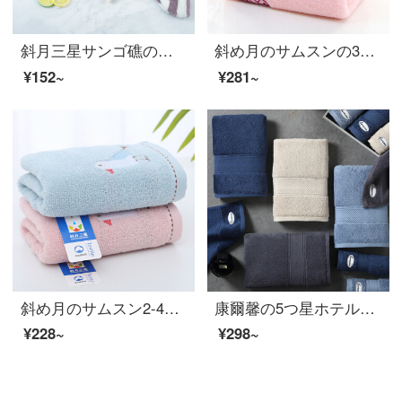
斜月三星サンゴ礁のストライプの髪の帽子が超柔らかい吸水タオル女史の髪に巻いたスカーフ紫色の縞模様の乾燥帽です。
斜め月のサムスンの3条はネットの花のタオルを詰めます。
¥152~
¥281~
斜め月のサムスン2-4条は純綿のタオルを詰めて無事に幸せです。
康爾馨の5つ星ホテルのタオルの純綿は顔を洗ってタオルの全綿の大人を吸い込んで厚いティッシュの紳士のほこりの75*34 cmの150 gをプラスします。
¥228~
¥298~