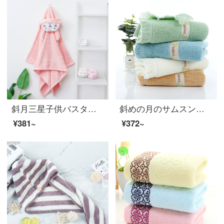
斜月三星子供バスタオルサンゴの新生児バスローブのマント柔らかな吸水携帯ベビーマントピンクの長耳ウサギのマント
斜めの月のサムスン田園の物語のタオルは心地良くて非常に強いです。家庭用の洗顔タオルは多色で35*75 cm 120 g/本【四つの箱】田園の物語のタオルです。
¥381~
¥372~