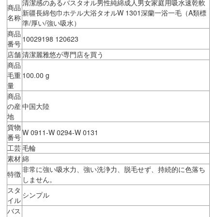
清潔感のあるバスタオル男性純綿成人男女家庭用吸水速乾軟
商品
新疆長綿包巾ホテル大浴タオルW 1301深蘭一浴一毛（A類標
名称
準/厚い/強い吸水）
商品
10029198 120623
番号
店舗
清潔麗雅悠が専門店を買う
商品
毛重
100.00 g
量
商品
の産
中国大陸
地
貨物
W 0911-W 0294-W 0131
番号
工芸
毛輪
素材
綿
非常に強い吸水力、強い洗浄力、脱毛せず、持続的に色落ち
特徴
しません。
スタ
シンプル
イル
バス