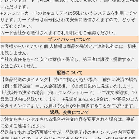
いただけます。
※クレジットカードのセキュリティはSSLというシステムを利用してお
ります。カード番号は暗号化されて安全に送信されますので、どうぞ
ご安心ください。
カード会社から送付されますご利用明細をご確認ください。
プライバシーについて
お客様からいただいた個 人情報は商品の発送とご連絡以外には一切使
用致しません。
当社が責任をもって安全に蓄積・保管し、第三者に譲渡・提供するこ
とはございません。
配送について
【商品発送のタイミング】 特にご指定がない場合、 前払い決済の場合
（例：銀行振込）⇒ご入金確認後、10営業日以内に発送いたします。
上記以外の決済の場合 （例：クレジットカード）⇒ご注文確認後、10
営業日以内に発送いたします。 ※発送前支払いの場合は、お客様のご入
金タイミングにより、お届け予定日が2日前後することがございます。
返品、交換について
ご注文をキャンセルされる場合や注文内容を変更される場合は、事前
に必ずご連絡ください。
発送前であれば対応可能ですが、発送完了後のキャンセルや内容変更
出来ませんので、あらかじめご了承ください。 また、代引発送後の事