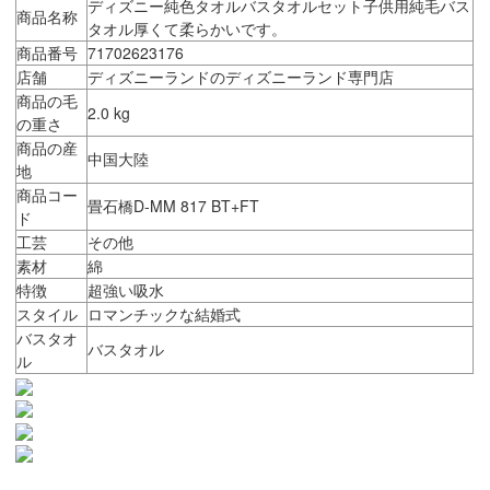
ディズニー純色タオルバスタオルセット子供用純毛バス
商品名称
タオル厚くて柔らかいです。
商品番号
71702623176
店舗
ディズニーランドのディズニーランド専門店
商品の毛
2.0 kg
の重さ
商品の産
中国大陸
地
商品コー
畳石橋D-MM 817 BT+FT
ド
工芸
その他
素材
綿
特徴
超強い吸水
スタイル
ロマンチックな結婚式
バスタオ
バスタオル
ル