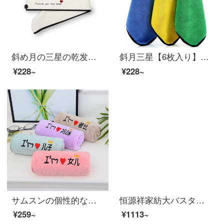
斜め月の三星の乾发の帽子の女性の珊瑚の绒繍の字の乾发のタオルは柔軟に髪の毛を拭きます。
斜月三星【6枚入り】多機能洗車タオル磨き手ぬぐい布厚くて吸水できない【3枚入り】サンゴ拭きタオル
¥228~
¥228~
サムスンの個性的なサンゴの刺繍の字のタオルは家庭で注文して親子の顔を洗ってタオルの柔軟な吸水のお父さんを比べて+マミ+息子+娘の35*75 cm
恒源祥家紡大バスタオル新疆純綿男女通用成人家庭用タオルネット紅吸水速乾毛悦詩バスタオル-米白
¥259~
¥1113~