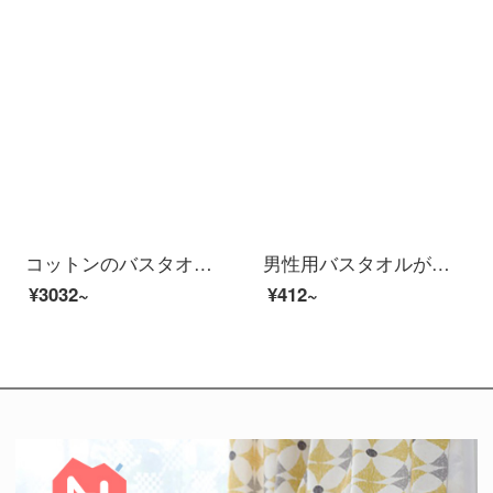
コットンのバスタオル純綿のバスタオルに厚いお風呂タオルの全綿バスタオルが柔らかでふわふわしています。
男性用バスタオルが超大型家庭用カップルは、タオルを綿の吸水速乾タオルより広くし、薄い灰色180*95 cm【英語の刺繍/強い吸水/タオル付き】
¥3032~
¥412~