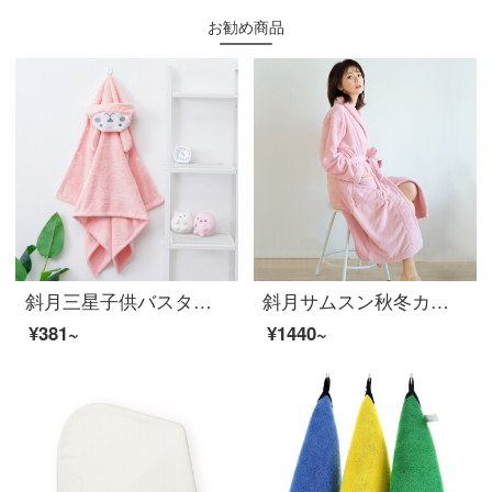
お勧め商品
斜月三星子供バスタオルサンゴの新生児バスローブのマント柔らかな吸水携帯ベビーマントピンクの長耳ウサギのマント
斜月サムスン秋冬カップルバスローブ珊瑚絨男女長袖パジャマ浴衣日常生活服ピンクバスローブ平均サイズ(長さ110 cm)
¥381~
¥1440~