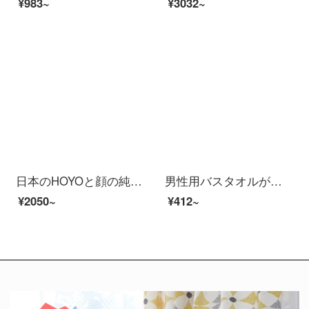
¥983~
¥3032~
日本のHOYOと顔の純綿の浴衣の長目の男女の家庭用吸水速乾綿のカップルのタイプの浴衣の桜若Mサイズは身長の170-175 cmに適します。
男性用バスタオルが超大型家庭用カップルは、タオルを綿の吸水速乾タオルより広くし、薄い灰色180*95 cm【英語の刺繍/強い吸水/タオル付き】
¥2050~
¥412~