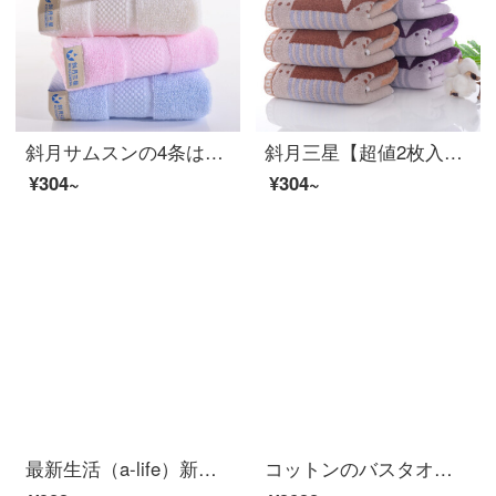
斜月サムスンの4条は錦の綿のタオルを詰めます。
斜月三星【超値2枚入り】綿タオル家庭用洗顔タオル多花型柔軟吸水タイプ洗顔タオル1枚入り120 g生活に最適なタオル2枚入り
¥304~
¥304~
最新生活（a-life）新疆長絨綿タオルタオルタオル3点セット洗顔タオル純綿強吸水国民シリーズベージュタオル/灰色バスタオル/灰色バスタオル
コットンのバスタオル純綿のバスタオルに厚いお風呂タオルの全綿バスタオルが柔らかでふわふわしています。