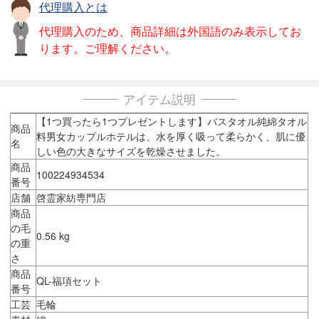
代理購入とは
代理購入のため、商品詳細は外国語のみ表示してお
ります。ご理解ください。
アイテム説明
【1つ買ったら1つプレゼントします】バスタオル純綿タオル
商品
料男女カップルホテルは、水を厚く吸って柔らかく、肌に優
名
しい色の大きなサイズを乾燥させました。
商品
100224934534
番号
店舗
啓霊家紡専門店
商品
の毛
0.56 kg
の重
さ
商品
QL-福項セット
番号
工芸
毛輪