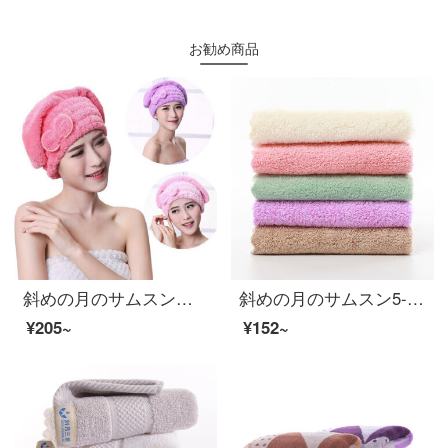
お勧め商品
斜めの月のサムスンのチョウは乾毛の帽子のサンゴの绒が非常に强くて水を吸い込んで柔らかく髪の毛を拭いて、かわいいシャワーキャップの王女の帽子の家庭の女性の金の青い王女の帽子の2条をかぶせて诘めます。
斜めの月のサムスン5-20条はサンゴの绒の赤ちゃんのよだれタオルの多機能の炊事場の食器洗いのタオルの小さいタオルを詰めます。
¥205~
¥152~