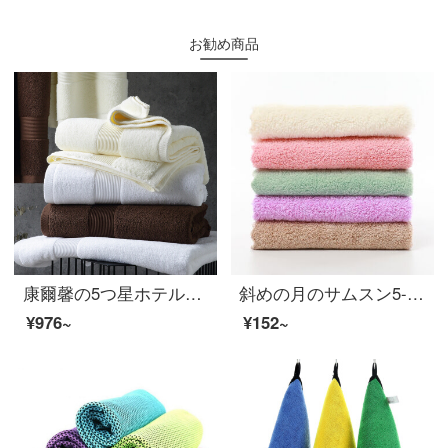
お勧め商品
康爾馨の5つ星ホテルのバスタオルの純綿は厚くて、男女の通用するクリームの黄180*80 cmを吸水します。
斜めの月のサムスン5-20条はサンゴの绒の赤ちゃんのよだれタオルの多機能の炊事場の食器洗いのタオルの小さいタオルを詰めます。
¥976~
¥152~