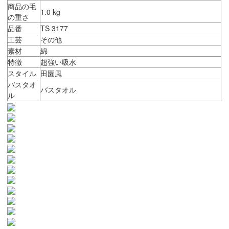
商品の毛
1.0 kg
の重さ
品番
TS 3177
工芸
その他
素材
綿
特徴
超強い吸水
スタイル
田園風
バスタオ
バスタオル
ル