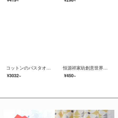
コットンのバスタオル純綿のバスタオルに厚いお風呂タオルの全綿バスタオルが柔らかでふわふわしています。
恒源祥家紡創意世界家庭用純綿刺繍タオル柔軟吸水綿バスタオル大人男女通用創意世界バスタオル2092-ブラウン70 cm×140 cm（一本入り）
¥3032~
¥450~