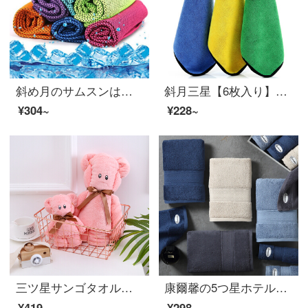
斜め月のサムスンは色の5本を混ぜて、夏季の冷たいマジックタオルを詰めて旅行します。
斜月三星【6枚入り】多機能洗車タオル磨き手ぬぐい布厚くて吸水できない【3枚入り】サンゴ拭きタオル
¥304~
¥228~
三ツ星サンゴタオルバスタオルセット熊の形タオルサンゴの羽が柔らかくて、水を吸い込みます。ピンクサンゴの绒の小熊のセットタオル（1タオル1バスタオル）
康爾馨の5つ星ホテルのタオルの純綿は顔を洗ってタオルの全綿の大人を吸い込んで厚いティッシュの紳士のほこりの75*34 cmの150 gをプラスします。
¥419~
¥298~