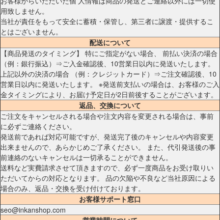
お客様からいただいた個 人情報は商品の発送とご連絡以外には一切使
用致しません。
当社が責任をもって安全に蓄積・保管し、第三者に譲渡・提供するこ
とはございません。
配送について
【商品発送のタイミング】 特にご指定がない場合、 前払い決済の場合
（例：銀行振込）⇒ご入金確認後、10営業日以内に発送いたします。
上記以外の決済の場合 （例：クレジットカード）⇒ご注文確認後、10
営業日以内に発送いたします。 ※発送前支払いの場合は、お客様のご入
金タイミングにより、お届け予定日が2日前後することがございます。
返品、交換について
ご注文をキャンセルされる場合や注文内容を変更される場合は、事前
に必ずご連絡ください。
発送前であれば対応可能ですが、発送完了後のキャンセルや内容変更
出来ませんので、あらかじめご了承ください。 また、代引発送後の事
前連絡のないキャンセルは一切承ることができません。
送料など実費請求させて頂きますので、必ず一度商品をお受け取りい
ただいてからの対応となります。 品の欠陥や不良など当社原因による
場合のみ、返品・交換を受け付けております。
お客様サポート窓口
seo@inkanshop.com