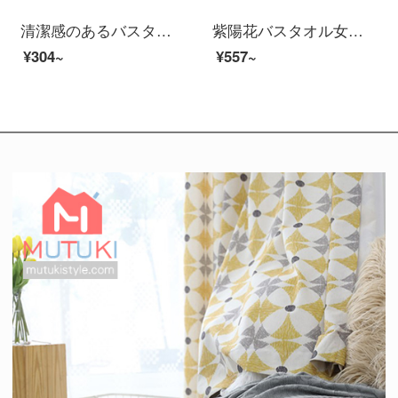
清潔感のあるバスタオル純綿家庭用男女全綿に厚い抗菌力を加え、吸水速乾風呂大巾水晶粉（A類標準/長い綿毛/ドイツ司馬3 A級抗菌）
紫陽花バスタオル女性夏2021新型家庭用は吸水速乾三点セットの可愛いカップル用の美しいガールペアです。
¥304~
¥557~