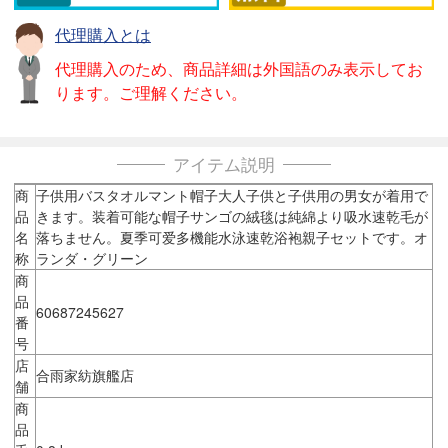
代理購入とは
代理購入のため、商品詳細は外国語のみ表示してお
ります。ご理解ください。
アイテム説明
商
子供用バスタオルマント帽子大人子供と子供用の男女が着用で
品
きます。装着可能な帽子サンゴの絨毯は純綿より吸水速乾毛が
名
落ちません。夏季可爱多機能水泳速乾浴袍親子セットです。オ
称
ランダ・グリーン
商
品
60687245627
番
号
店
合雨家紡旗艦店
舗
商
品