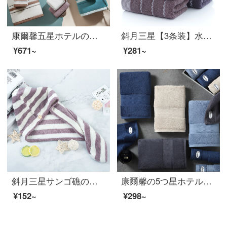
康爾馨五星ホテルの全綿は大人のバスタオルの綿を吸い込みます。新疆長綿バスタオルの全綿A類無ホルムアルデヒド青緑色の800 g 150*80 cm
斜月三星【3条装】水紋の純綿タオルメーカー直営家庭用大人用フェイスタオル、強力吸水超柔らかい肌35*75 cm 3枚に水紋タオル
¥671~
¥281~
斜月三星サンゴ礁のストライプの髪の帽子が超柔らかい吸水タオル女史の髪に巻いたスカーフ紫色の縞模様の乾燥帽です。
康爾馨の5つ星ホテルのタオルの純綿は顔を洗ってタオルの全綿の大人を吸い込んで厚いティッシュの紳士のほこりの75*34 cmの150 gをプラスします。
¥152~
¥298~