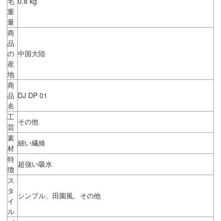
毛
0.8 kg
重
量
商
品
の
中国大陸
産
地
商
品
DJ DP 01
名
工
その他
芸
素
細い繊維
材
特
超強い吸水
徴
ス
タ
シンプル、田園風、その他
イ
ル