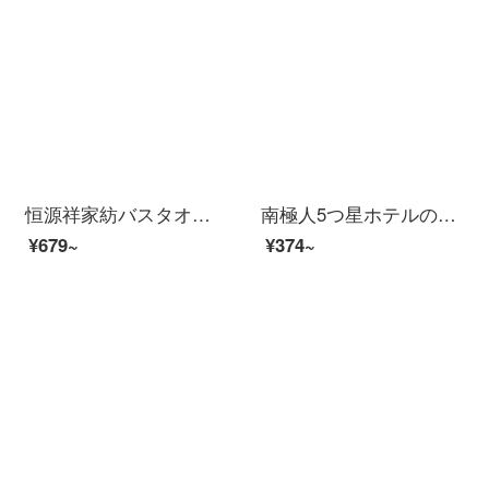
恒源祥家紡バスタオルセット厚い全綿A類抗菌ベビーバスタオル吸水通気性大人純綿セットデジタル子供服-白いバスタオル*1
南極人5つ星ホテルのバスタオルの純綿大人男女が厚いタオルを追加しました。カップル全綿が柔らかくて水を吸い込みます。バスタオルの速さは乾毛オースティンが落ちません。経典の白さは約70*140 cmです。
¥679~
¥374~