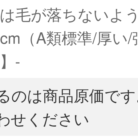
は毛が落ちないように
0 cm（A類標準/厚
】-
るのは商品原価です
わせください