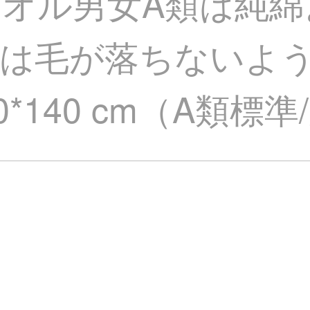
オル男女A類は純綿
ルは毛が落ちないよ
70*140 cm（A類標