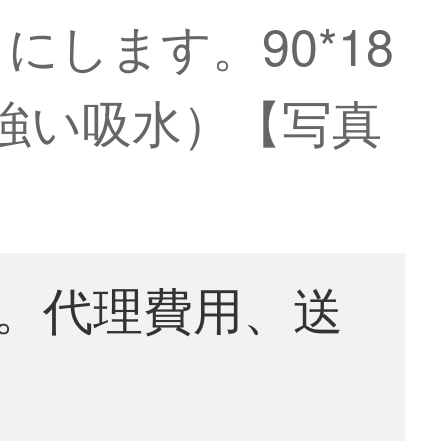
します。90*18
い/強い吸水）【写真
。代理費用、送