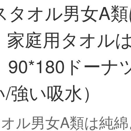
スタオル男女A類
、家庭用タオル
*180ドーナツ70
い/強い吸水）
オル男女A類は純綿