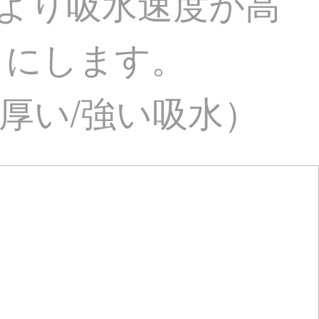
より吸水速度が高
うにします。
準/厚い/強い吸水）