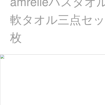
amrelleバス
軟タオル三点セッ
枚