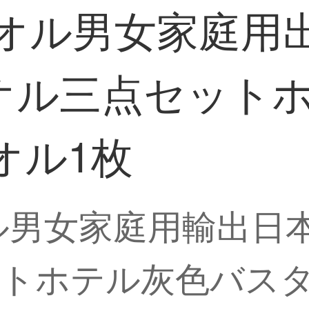
バスタオル男女家庭
オル三点セット
オル1枚
タオル男女家庭用輸出
トホテル灰色バスタ