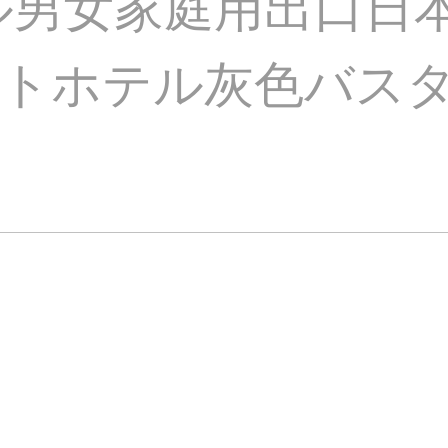
タオル男女家庭用出口
トホテル灰色バスタ