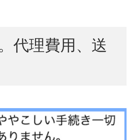
。代理費用、送