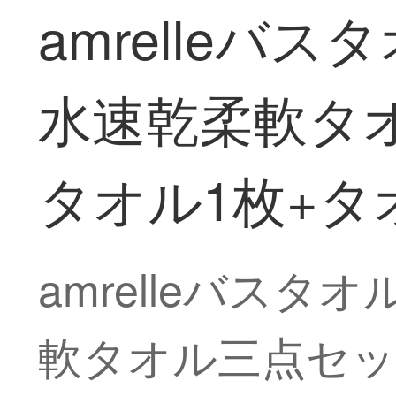
amrelle
水速乾柔軟タ
タオル1枚+タ
amrelleバス
軟タオル三点セッ