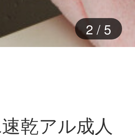
3
/
5
水速乾アル成人