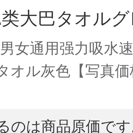
A类大巴タオルグ
男女通用强力吸水
タオル灰色【写真価
るのは商品原価です