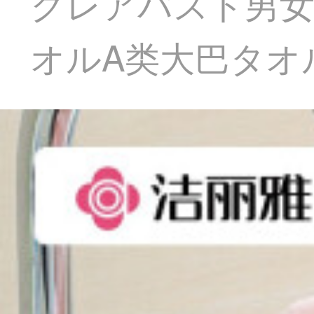
クレアバスト男女
オルA类大巴タオ