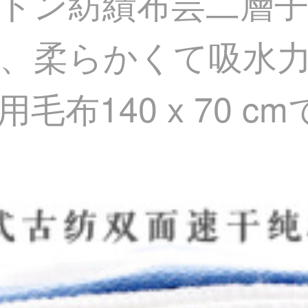
トン紡績布芸二層
、柔らかくて吸水
布140 x 70 c