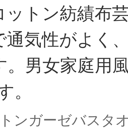
コットン紡績布
で通気性がよく
す。男女家庭用
mです。
トンガーゼバスタ