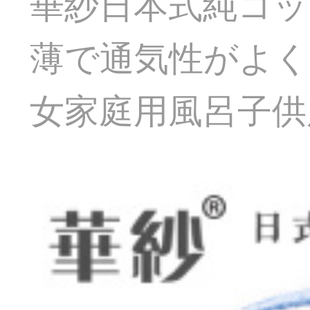
華紗日本式純コッ
薄で通気性がよく
女家庭用風呂子供用毛