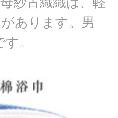
子母紗古織織は、軽
力があります。男
mです。