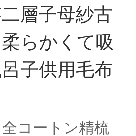
芸二層子母紗古
、柔らかくて吸
風呂子供用毛布
オ全コートン精梳