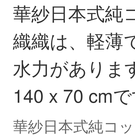
華紗日本式純
織織は、軽薄
水力がありま
140 x 70 c
華紗日本式純コッ