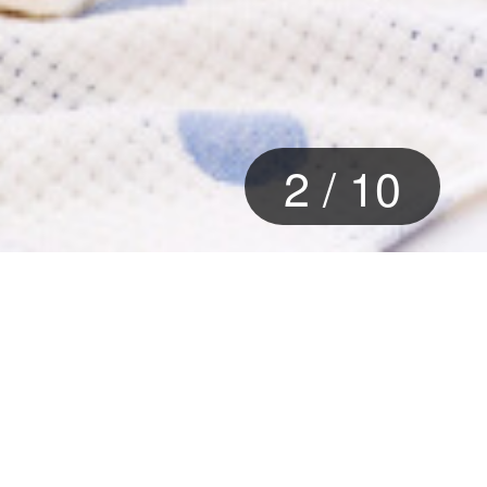
2
/
10