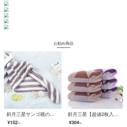
お勧め商品
斜月三星サンゴ礁のストライプの髪の帽子が超柔らかい吸水タオル女史の髪に巻いたスカーフ紫色の縞模様の乾燥帽です。
斜月三星【超値2枚入り】綿タオル家庭用洗顔タオル多花型柔軟吸水タイプ洗顔タオル1枚入り120 g生活に最適なタオル2枚入り
¥152~
¥304~