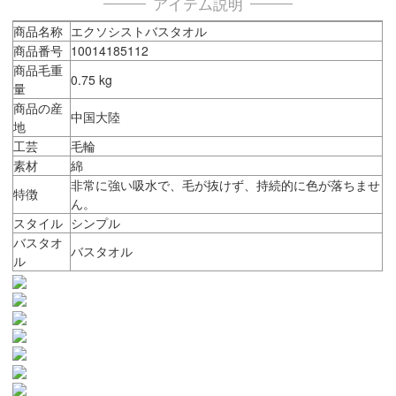
アイテム説明
商品名称
エクソシストバスタオル
商品番号
10014185112
商品毛重
0.75 kg
量
商品の産
中国大陸
地
工芸
毛輪
素材
綿
非常に強い吸水で、毛が抜けず、持続的に色が落ちませ
特徴
ん。
スタイル
シンプル
バスタオ
バスタオル
ル