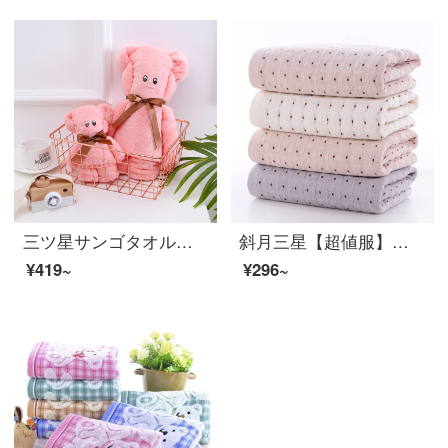
三ツ星サンゴタオルバスタオルセット熊の形タオルサンゴの羽が柔らかくて、水を吸い込みます。ピンクサンゴの绒の小熊のセットタオル（1タオル1バスタオル）
斜月三星【超値服】全綿の蜂の巣タオル大人カップル用タオルセット3枚入り携帯タオル
¥419~
¥296~