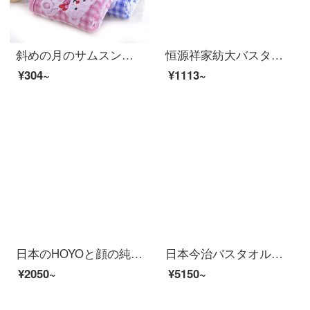
斜めの月のサムスンの2/8条は純綿の児童のタオルを詰めて柔軟に水を吸い込んで顔を洗うタオルの4条は普通の漫画のタオルを詰めます
恒源祥家紡大バスタオル新疆純綿男女通用成人家庭用タオルネット紅吸水速乾毛悦詩バスタオル-米白
¥304~
¥1113~
日本のHOYOと顔の純綿の浴衣の長目の男女の家庭用吸水速乾綿のカップルのタイプの浴衣の桜若Mサイズは身長の170-175 cmに適します。
日本今治バスタオル日本から今治大タオルタオルを輸入しました。家庭用の女性純綿男性の吸水速乾ベビーセットの柔らかい3点セットの青（薄いタイプの速乾タイプ）
¥2050~
¥5150~