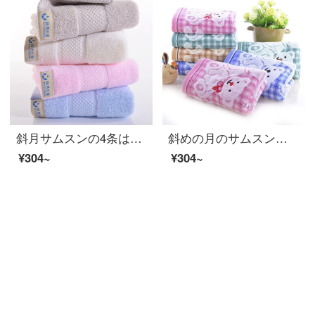
斜月サムスンの4条は錦の綿のタオルを詰めます。
斜めの月のサムスンの2/8条は純綿の児童のタオルを詰めて柔軟に水を吸い込んで顔を洗うタオルの4条は普通の漫画のタオルを詰めます
¥304~
¥304~