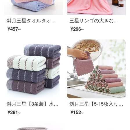
斜月三星タオルタオル純綿乳幼児バスタオル六層ガーゼ綿のしわが大人の男女のベビータオル110*110 cm黄色のバスタオル
三星サンゴの大きなバスタオル大人男女厚いバスタオル柔らかで快適な70*140 cmピンクサンゴのバスタオル
¥457~
¥296~
斜月三星【3条装】水紋の純綿タオルメーカー直営家庭用大人用フェイスタオル、強力吸水超柔らかい肌35*75 cm 3枚に水紋タオル
斜月三星【5-15枚入り】台所に油をつけずに食器を洗います。タオル多機能家庭用の清潔タオルを洗って、雑巾を5枚詰めます。
¥281~
¥152~