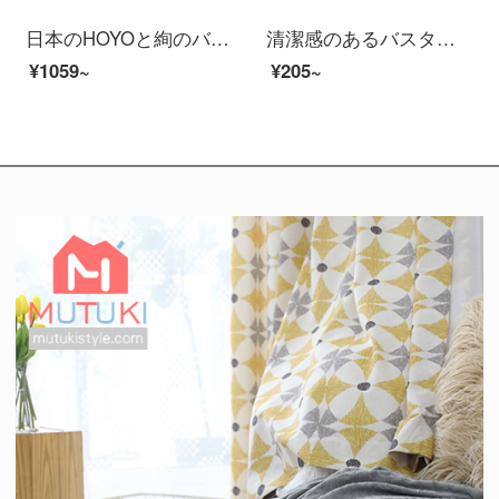
日本のHOYOと絢のバスタオルの薄いタイプの男女の夏の家庭用綿は吸水速度が速くて乾かないです。
清潔感のあるバスタオル男性純綿成人男女家庭用吸水速乾軟新疆長綿包巾ホテル大浴タオルW 0599薄い灰（A類標準/柔らかくて厚い/強い吸水）
¥1059~
¥205~