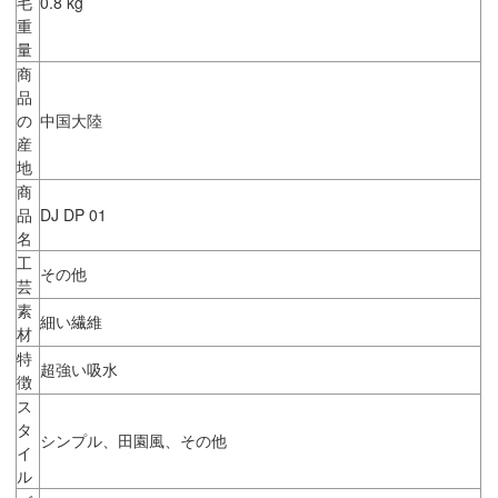
毛
0.8 kg
重
量
商
品
の
中国大陸
産
地
商
品
DJ DP 01
名
工
その他
芸
素
細い繊維
材
特
超強い吸水
徴
ス
タ
シンプル、田園風、その他
イ
ル