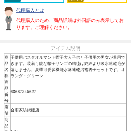
代理購入とは
代理購入のため、商品詳細は外国語のみ表示してお
ります。ご理解ください。
アイテム説明
商
子供用バスタオルマント帽子大人子供と子供用の男女が着用で
品
きます。装着可能な帽子サンゴの絨毯は純綿より吸水速乾毛が
名
落ちません。夏季可爱多機能水泳速乾浴袍親子セットです。オ
称
ランダ・グリーン
商
品
60687245627
番
号
店
合雨家紡旗艦店
舗
商
品