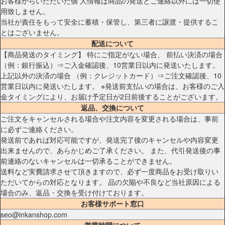
お客様からいただいた個 人情報は商品の発送とご連絡以外には一切使
用致しません。
当社が責任をもって安全に蓄積・保管し、第三者に譲渡・提供するこ
とはございません。
配送について
【商品発送のタイミング】 特にご指定がない場合、 前払い決済の場合
（例：銀行振込）⇒ご入金確認後、10営業日以内に発送いたします。
上記以外の決済の場合 （例：クレジットカード）⇒ご注文確認後、10
営業日以内に発送いたします。 ※発送前支払いの場合は、お客様のご入
金タイミングにより、お届け予定日が2日前後することがございます。
返品、交換について
ご注文をキャンセルされる場合や注文内容を変更される場合は、事前
に必ずご連絡ください。
発送前であれば対応可能ですが、発送完了後のキャンセルや内容変更
出来ませんので、あらかじめご了承ください。 また、代引発送後の事
前連絡のないキャンセルは一切承ることができません。
送料など実費請求させて頂きますので、必ず一度商品をお受け取りい
ただいてからの対応となります。 品の欠陥や不良など当社原因による
場合のみ、返品・交換を受け付けております。
お客様サポート窓口
seo@inkanshop.com