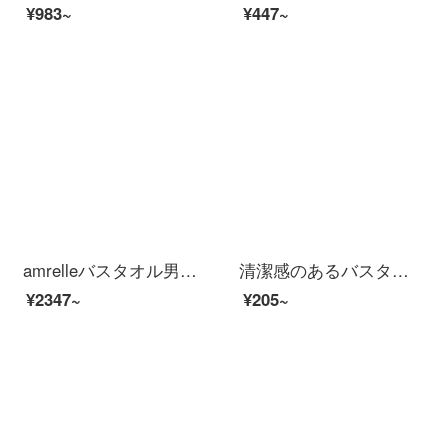
¥983~
¥447~
amrelleバスタオル男女家庭用出口日本純綿吸水速乾柔軟タオル三点セットホテル灰色バスタオル1枚+タオル1枚
清潔感のあるバスタオル男性純綿成人男女家庭用吸水速乾軟新疆長綿包巾ホテル大浴タオルW 0599薄い灰（A類標準/柔らかくて厚い/強い吸水）
¥2347~
¥205~