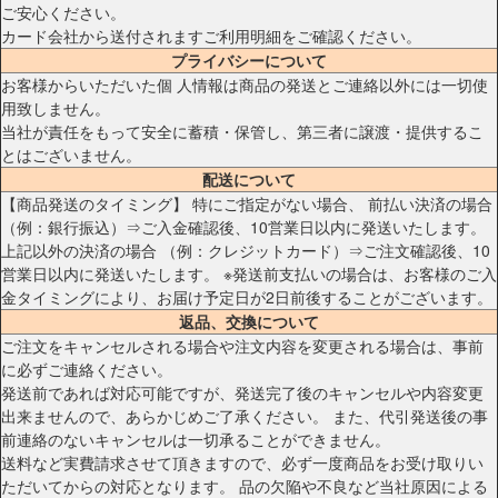
ご安心ください。
カード会社から送付されますご利用明細をご確認ください。
プライバシーについて
お客様からいただいた個 人情報は商品の発送とご連絡以外には一切使
用致しません。
当社が責任をもって安全に蓄積・保管し、第三者に譲渡・提供するこ
とはございません。
配送について
【商品発送のタイミング】 特にご指定がない場合、 前払い決済の場合
（例：銀行振込）⇒ご入金確認後、10営業日以内に発送いたします。
上記以外の決済の場合 （例：クレジットカード）⇒ご注文確認後、10
営業日以内に発送いたします。 ※発送前支払いの場合は、お客様のご入
金タイミングにより、お届け予定日が2日前後することがございます。
返品、交換について
ご注文をキャンセルされる場合や注文内容を変更される場合は、事前
に必ずご連絡ください。
発送前であれば対応可能ですが、発送完了後のキャンセルや内容変更
出来ませんので、あらかじめご了承ください。 また、代引発送後の事
前連絡のないキャンセルは一切承ることができません。
送料など実費請求させて頂きますので、必ず一度商品をお受け取りい
ただいてからの対応となります。 品の欠陥や不良など当社原因による