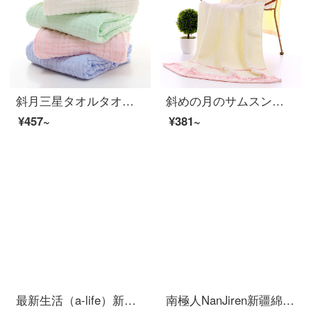
斜月三星タオルタオル純綿乳幼児バスタオル六層ガーゼ綿のしわが大人の男女のベビータオル110*110 cm黄色のバスタオル
斜めの月のサムスンの全綿の祥雲のバスタオルは増大して厚いカップルの金のバスタオルをプラスします。
¥457~
¥381~
最新生活（a-life）新疆長絨綿タオルタオルタオル3点セット洗顔タオル純綿強吸水国民シリーズベージュタオル/灰色バスタオル/灰色バスタオル
南極人NanJiren新疆綿大バスタオル+タオル2枚に綿を入れて柔らかく吸水します。男女バスタオルを厚くして、タオルタオルのフェイスタオルを組み合わせて70*140 cmを入れます。