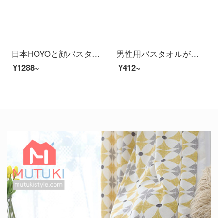
日本HOYOと顔バスタオル大人男女家庭用綿バスタオル吸水速乾タオル柔軟大タオルは、タオルと氷と墨で厚めのスタイルができます。
男性用バスタオルが超大型家庭用カップルは、タオルを綿の吸水速乾タオルより広くし、薄い灰色180*95 cm【英語の刺繍/強い吸水/タオル付き】
¥1288~
¥412~