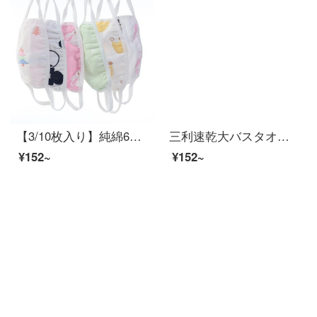
【3/10枚入り】純綿6枚の糸の布地カバー安全環境保護防塵剤無蛍光剤3本は大人用マスクを装着しています。
三利速乾大バスタオルA種類のソフトな吸水タオルに、タオルケット70*140 cmのピンクが付いています。
¥152~
¥152~