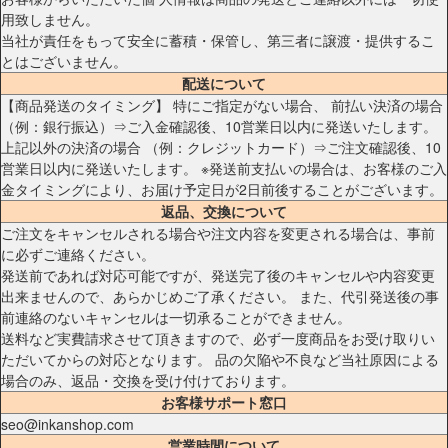
用致しません。
当社が責任をもって安全に蓄積・保管し、第三者に譲渡・提供するこ
とはございません。
配送について
【商品発送のタイミング】 特にご指定がない場合、 前払い決済の場合
（例：銀行振込）⇒ご入金確認後、10営業日以内に発送いたします。
上記以外の決済の場合 （例：クレジットカード）⇒ご注文確認後、10
営業日以内に発送いたします。 ※発送前支払いの場合は、お客様のご入
金タイミングにより、お届け予定日が2日前後することがございます。
返品、交換について
ご注文をキャンセルされる場合や注文内容を変更される場合は、事前
に必ずご連絡ください。
発送前であれば対応可能ですが、発送完了後のキャンセルや内容変更
出来ませんので、あらかじめご了承ください。 また、代引発送後の事
前連絡のないキャンセルは一切承ることができません。
送料など実費請求させて頂きますので、必ず一度商品をお受け取りい
ただいてからの対応となります。 品の欠陥や不良など当社原因による
場合のみ、返品・交換を受け付けております。
お客様サポート窓口
seo@inkanshop.com
営業時間について