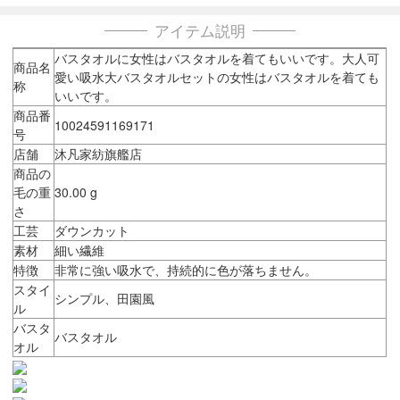
アイテム説明
バスタオルに女性はバスタオルを着てもいいです。大人可
商品名
愛い吸水大バスタオルセットの女性はバスタオルを着ても
称
いいです。
商品番
10024591169171
号
店舗
沐凡家紡旗艦店
商品の
毛の重
30.00 g
さ
工芸
ダウンカット
素材
細い繊維
特徴
非常に強い吸水で、持続的に色が落ちません。
スタイ
シンプル、田園風
ル
バスタ
バスタオル
オル