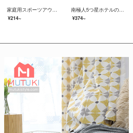
家庭用スポーツアウトドア綿を厚くし、速乾タオルを2つ包装します。
南極人5つ星ホテルのバスタオルの純綿大人男女が厚いタオルを追加しました。カップル全綿が柔らかくて水を吸い込みます。バスタオルの速さは乾毛オースティンが落ちません。経典の白さは約70*140 cmです。
¥214~
¥374~