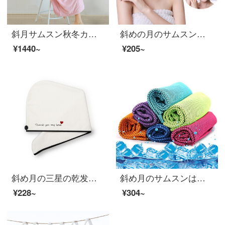
斜月サムスン秋冬カップルバスローブ珊瑚絨男女長袖パジャマ浴衣日常生活服ピンクバスローブ平均サイズ(長さ110 cm)
斜めの月のサムスンのチョウは乾毛の帽子のサンゴの绒が非常に强くて水を吸い込んで柔らかく髪の毛を拭いて、かわいいシャワーキャップの王女の帽子の家庭の女性の金の青い王女の帽子の2条をかぶせて诘めます。
¥1440~
¥205~
斜め月の三星の乾发の帽子の女性の珊瑚の绒繍の字の乾发のタオルは柔軟に髪の毛を拭きます。
斜め月のサムスンは色の5本を混ぜて、夏季の冷たいマジックタオルを詰めて旅行します。
¥228~
¥304~