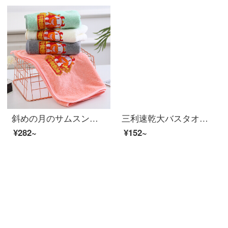
斜めの月のサムスンの4条は新年のお祝いのタオルのサンゴの绒の颜を诘めます。
三利速乾大バスタオルA種類のソフトな吸水タオルに、タオルケット70*140 cmのピンクが付いています。
¥282~
¥152~