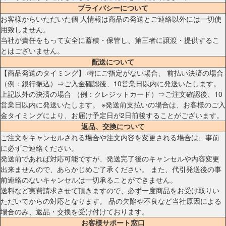
プライバシーについて
お客様からいただいた個 人情報は商品の発送とご連絡以外には一切使
用致しません。
当社が責任をもって安全に蓄積・保管し、第三者に譲渡・提供するこ
とはございません。
配送について
【商品発送のタイミング】 特にご指定がない場合、 前払い決済の場合
（例：銀行振込）⇒ご入金確認後、10営業日以内に発送いたします。
上記以外の決済の場合 （例：クレジットカード）⇒ご注文確認後、10
営業日以内に発送いたします。 ※発送前支払いの場合は、お客様のご入
金タイミングにより、お届け予定日が2日前後することがございます。
返品、交換について
ご注文をキャンセルされる場合や注文内容を変更される場合は、事前
に必ずご連絡ください。
発送前であれば対応可能ですが、発送完了後のキャンセルや内容変更
出来ませんので、あらかじめご了承ください。 また、代引発送後の事
前連絡のないキャンセルは一切承ることができません。
送料など実費請求させて頂きますので、必ず一度商品をお受け取りい
ただいてからの対応となります。 品の欠陥や不良など当社原因による
場合のみ、返品・交換を受け付けております。
お客様サポート窓口