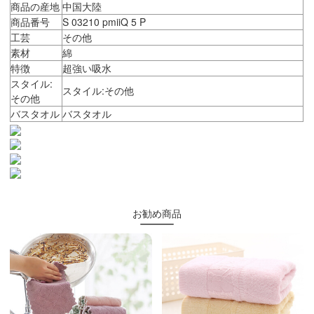
商品の産地
中国大陸
商品番号
S 03210 pmiiQ 5 P
工芸
その他
素材
綿
特徴
超強い吸水
スタイル:
スタイル:その他
その他
バスタオル
バスタオル
お勧め商品