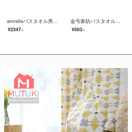
amrelleバスタオル男女家庭用出口日本綿吸水速乾柔らかいタオル三点セットホテルラクダ色バスタオル1枚+タオル1枚
金号家紡バスタオル家庭用綿吸水速乾風呂大タオル学生タオルは、包んで着られます。
¥2347~
¥503~