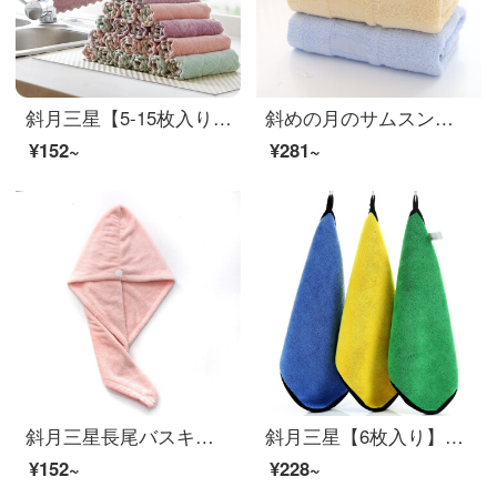
斜月三星【5-15枚入り】台所に油をつけずに食器を洗います。タオル多機能家庭用の清潔タオルを洗って、雑巾を5枚詰めます。
斜めの月のサムスンの3条は竹の繊維のタオルを詰めて厚いことをプラスして、柔らかい肌のタオルの多花型のオプションの竹の繊維のタオルの3条が詰めます。
¥152~
¥281~
斜月三星長尾バスキャップ珊瑚绒高密包头巾バスタオルヘッドセット長尾乾毛キャップ（肉粉）
斜月三星【6枚入り】多機能洗車タオル磨き手ぬぐい布厚くて吸水できない【3枚入り】サンゴ拭きタオル
¥152~
¥228~