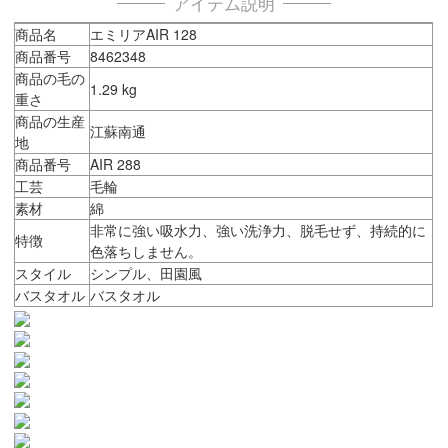
アイテム説明
商品名
エミリアAIR 128
商品番号
8462348
商品の毛の
1.29 kg
重さ
商品の生産
江蘇南通
地
商品番号
AIR 288
工芸
毛輪
素材
綿
非常に強い吸水力、強い洗浄力、脱毛せず、持続的に
特徴
色落ちしません。
スタイル
シンプル、田園風
バスタオル
バスタオル