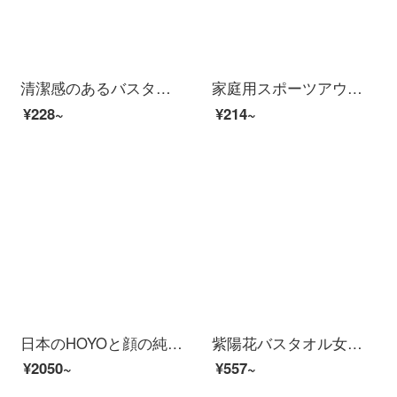
清潔感のあるバスタオル男性純綿成人男女家庭用吸水速乾軟新疆長綿包巾ホテル大浴タオルW 0599深蘭（A類標準/柔らかくて厚い/強い吸水）
家庭用スポーツアウトドア綿を厚くし、速乾タオルを2つ包装します。
¥228~
¥214~
日本のHOYOと顔の純綿の浴衣の長目の男女の家庭用吸水速乾綿のカップルのタイプの浴衣の桜若Mサイズは身長の170-175 cmに適します。
紫陽花バスタオル女性夏2021新型家庭用は吸水速乾三点セットの可愛いカップル用の美しいガールペアです。
¥2050~
¥557~