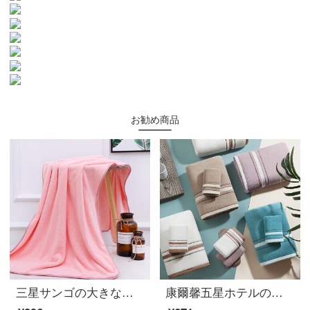
お勧め商品
三星サンゴの大きなバスタオル大人男女厚いバスタオル柔らかで快適な70*140 cmピンクサンゴのバスタオル
康爾馨五星ホテルの全綿は大人のバスタオルの綿を吸い込みます。新疆長綿バスタオルの全綿A類無ホルムアルデヒド青緑色の800 g 150*80 cm