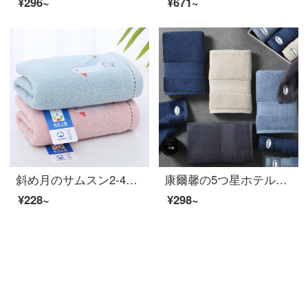
¥296~
¥671~
斜め月のサムスン2-4条は純綿のタオルを詰めて無事に幸せです。
康爾馨の5つ星ホテルのタオルの純綿は顔を洗ってタオルの全綿の大人を吸い込んで厚いティッシュの紳士のほこりの75*34 cmの150 gをプラスします。
¥228~
¥298~