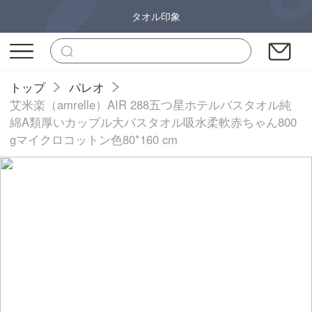
タオル印象
トップ
パレオ
艾米楽（amrelle）AIR 288五つ星ホテルバスタオル純
綿A類厚いカップル大バスタオル吸水柔軟赤ちゃん800
gマイクロコットン色80*160 cm