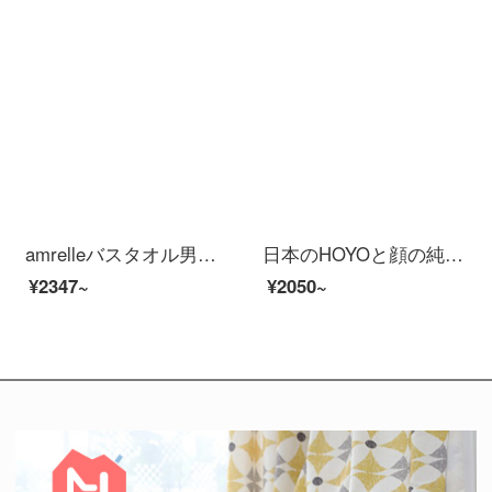
amrelleバスタオル男女家庭用出口日本綿吸水速乾柔らかいタオル三点セットホテルラクダ色バスタオル1枚+タオル1枚
日本のHOYOと顔の純綿の浴の長さのモデルの男女の家庭用吸水速乾綿のカップルのタイプの浴衣の本の白いSコードは身長の155-170 cmに適します。
¥2347~
¥2050~