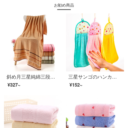
お勧め商品
斜め月三星純綿三段バスタオル大人カップル用バスタオルに身巾を巻いて快適で柔らかい70*140 cmカレー色のバスタオル三段
三星サンゴのハンカチを拭いてください。台所に掛けた漫画は手布を拭いてください。吸水タオルは三条に入れてください。
¥327~
¥152~