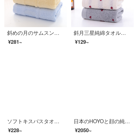
斜めの月のサムスンの3条は竹の繊維のタオルを詰めて厚いことをプラスして、柔らかい肌のタオルの多花型のオプションの竹の繊維のタオルの3条が詰めます。
斜月三星純綿タオル心心相印家庭用タオル柔軟吸水1本入り心相印（色ランダム）
¥281~
¥129~
ソフトキスバスタオル男女A類は純綿より吸水速度が高く、家庭用タオルは毛が落ちないようにします。90*180ドーナツ70*140 cm（A類標準/厚い/強い吸水）
日本のHOYOと顔の純綿の浴衣の長目の男女の家庭用吸水速乾綿のカップルのタイプの浴衣の桜若Mサイズは身長の170-175 cmに適します。
¥228~
¥2050~