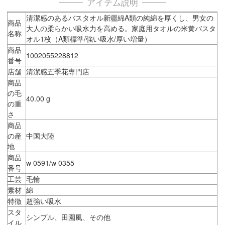
アイテム説明
清潔感のあるバスタオル新疆綿A類の純綿を厚くし、男女の
商品
大人の柔らかい吸水力を高める。家庭用タオルの米黄バスタ
名称
オル1枚（A類標準/強い吸水/厚い増量）
商品
1002055228812
番号
店舗
清潔感五季花専門店
商品
の毛
40.00 g
の重
さ
商品
の産
中国大陸
地
商品
w 0591/w 0355
番号
工芸
毛輪
素材
綿
特徴
超強い吸水
スタ
シンプル、田園風、その他
イル