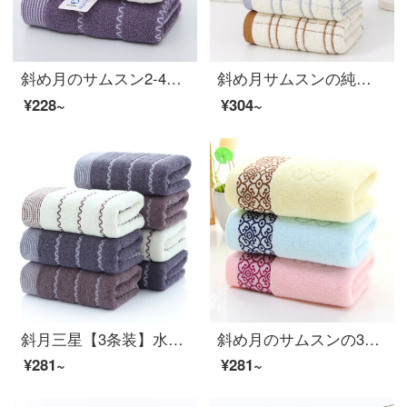
斜め月のサムスン2-4条が純綿のタオルを詰めている中の風情家庭用のカップルはタオルを洗って柔軟に水を吸い込む（白+青）の中の風情を洗います。
斜め月サムスンの純綿のタオルは全綿のタオルを吸い込んで、顔を洗って4条が流星雨のタオルを詰めます。
¥228~
¥304~
斜月三星【3条装】水紋の純綿タオルメーカー直営家庭用大人用フェイスタオル、強力吸水超柔らかい肌35*75 cm 3枚に水紋タオル
斜め月のサムスンの3条はネットの花のタオルを詰めます。
¥281~
¥281~