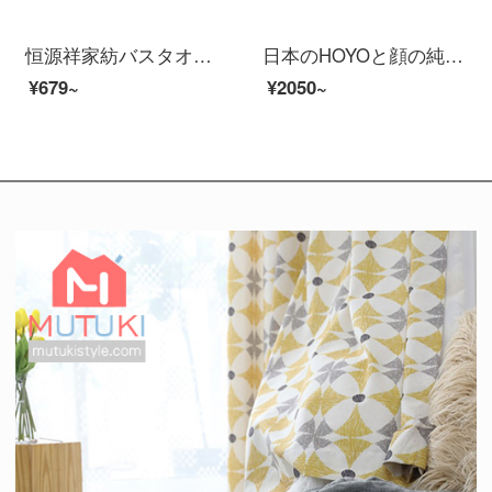
恒源祥家紡バスタオルセット厚い全綿A類抗菌ベビーバスタオル吸水通気性大人純綿セットデジタル子供服-白いバスタオル*1
日本のHOYOと顔の純綿の浴の長さのモデルの男女の家庭用吸水速乾綿のカップルのタイプの浴衣の本の白いSコードは身長の155-170 cmに適します。
¥679~
¥2050~