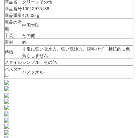
商品名
クリーンその他
商品番号
10012975186
商品重量
470.00 g
商品の産
中国大陸
地
工芸
その他
素材
綿
非常に強い吸水力、強い洗浄力、脱毛せず、持続的に色
特徴
落ちしません。
スタイル
シンプル、その他
バスタオ
バスタオル
ル