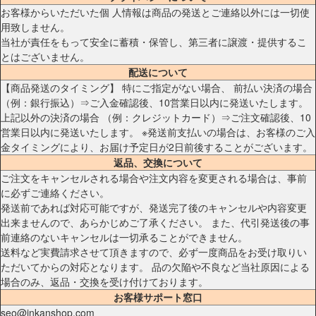
お客様からいただいた個 人情報は商品の発送とご連絡以外には一切使
用致しません。
当社が責任をもって安全に蓄積・保管し、第三者に譲渡・提供するこ
とはございません。
配送について
【商品発送のタイミング】 特にご指定がない場合、 前払い決済の場合
（例：銀行振込）⇒ご入金確認後、10営業日以内に発送いたします。
上記以外の決済の場合 （例：クレジットカード）⇒ご注文確認後、10
営業日以内に発送いたします。 ※発送前支払いの場合は、お客様のご入
金タイミングにより、お届け予定日が2日前後することがございます。
返品、交換について
ご注文をキャンセルされる場合や注文内容を変更される場合は、事前
に必ずご連絡ください。
発送前であれば対応可能ですが、発送完了後のキャンセルや内容変更
出来ませんので、あらかじめご了承ください。 また、代引発送後の事
前連絡のないキャンセルは一切承ることができません。
送料など実費請求させて頂きますので、必ず一度商品をお受け取りい
ただいてからの対応となります。 品の欠陥や不良など当社原因による
場合のみ、返品・交換を受け付けております。
お客様サポート窓口
seo@inkanshop.com