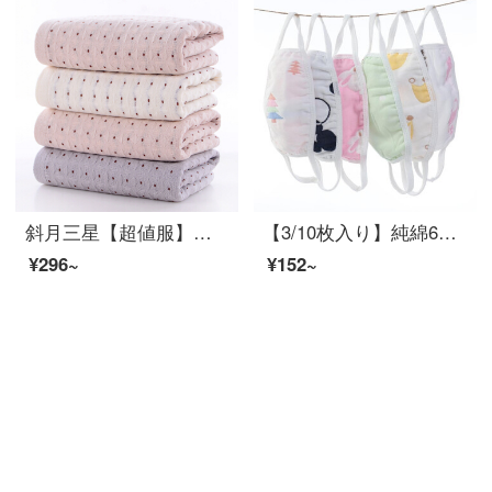
斜月三星【超値服】全綿の蜂の巣タオル大人カップル用タオルセット3枚入り携帯タオル
【3/10枚入り】純綿6枚の糸の布地カバー安全環境保護防塵剤無蛍光剤3本は大人用マスクを装着しています。
¥296~
¥152~