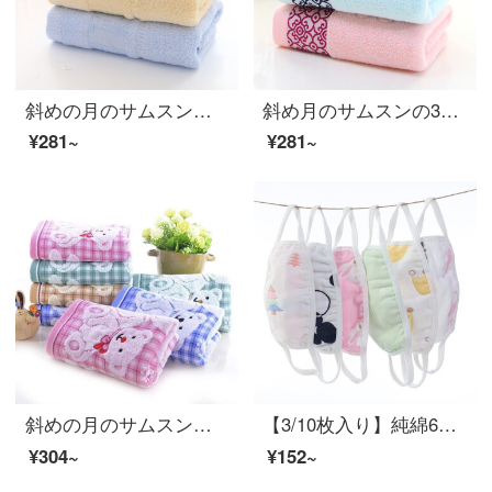
斜めの月のサムスンの3条は竹の繊維のタオルを詰めて厚いことをプラスして、柔らかい肌のタオルの多花型のオプションの竹の繊維のタオルの3条が詰めます。
斜め月のサムスンの3条はネットの花のタオルを詰めます。
¥281~
¥281~
斜めの月のサムスンの2/8条は純綿の児童のタオルを詰めて柔軟に水を吸い込んで顔を洗うタオルの4条は普通の漫画のタオルを詰めます
【3/10枚入り】純綿6枚の糸の布地カバー安全環境保護防塵剤無蛍光剤3本は大人用マスクを装着しています。
¥304~
¥152~