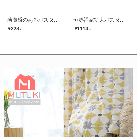
清潔感のあるバスタオルA類は吸水速度が高く、毛が長くなります。厚いバスタオルを入れて、男女風呂に入ります。柔らかいです。サンゴの大きなタオルはタオルA類のバスタオルを巻きます。浅緑です。
恒源祥家紡大バスタオル新疆純綿男女通用成人家庭用タオルネット紅吸水速乾毛悦詩バスタオル-米白
¥228~
¥1113~