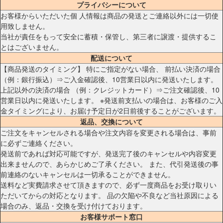
プライバシーについて
お客様からいただいた個 人情報は商品の発送とご連絡以外には一切使
用致しません。
当社が責任をもって安全に蓄積・保管し、第三者に譲渡・提供するこ
とはございません。
配送について
【商品発送のタイミング】 特にご指定がない場合、 前払い決済の場合
（例：銀行振込）⇒ご入金確認後、10営業日以内に発送いたします。
上記以外の決済の場合 （例：クレジットカード）⇒ご注文確認後、10
営業日以内に発送いたします。 ※発送前支払いの場合は、お客様のご入
金タイミングにより、お届け予定日が2日前後することがございます。
返品、交換について
ご注文をキャンセルされる場合や注文内容を変更される場合は、事前
に必ずご連絡ください。
発送前であれば対応可能ですが、発送完了後のキャンセルや内容変更
出来ませんので、あらかじめご了承ください。 また、代引発送後の事
前連絡のないキャンセルは一切承ることができません。
送料など実費請求させて頂きますので、必ず一度商品をお受け取りい
ただいてからの対応となります。 品の欠陥や不良など当社原因による
場合のみ、返品・交換を受け付けております。
お客様サポート窓口