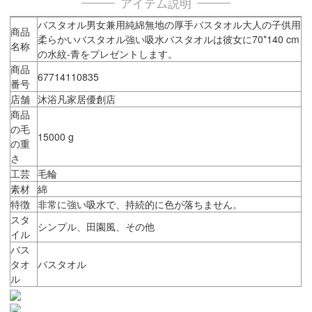
アイテム説明
バスタオル男女兼用純綿無地の厚手バスタオル大人の子供用
商品
柔らかいバスタオル強い吸水バスタオルは彼女に70*140 cm
名称
の水紋-青をプレゼントします。
商品
67714110835
番号
店舗
沐浴凡家居優創店
商品
の毛
15000 g
の重
さ
工芸
毛輪
素材
綿
特徴
非常に強い吸水で、持続的に色が落ちません。
スタ
シンプル、田園風、その他
イル
バス
タオ
バスタオル
ル