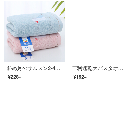
斜め月のサムスン2-4条は純綿のタオルを詰めて無事に幸せです。
三利速乾大バスタオルA類柔らかい吸水カバーストラップ風呂タオル70*140 cmカレー色
¥228~
¥152~