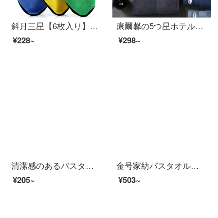
斜月三星【6枚入り】多機能洗車タオル磨き手ぬぐい布厚くて吸水できない【3枚入り】サンゴ拭きタオル
康爾馨の5つ星ホテルのタオルの純綿は顔を洗ってタオルの全綿の大人を吸い込んで厚いティッシュの紳士のほこりの75*34 cmの150 gをプラスします。
¥228~
¥298~
清潔感のあるバスタオル男性純綿成人男女家庭用吸水速乾軟らかい新疆長綿包巾ホテル大浴タオルW 0599浅粉（A類標準/柔らかくて厚い/強い吸水）
金号家紡バスタオル家庭用綿吸水速乾風呂大タオル学生タオルは、包んで着られます。
¥205~
¥503~