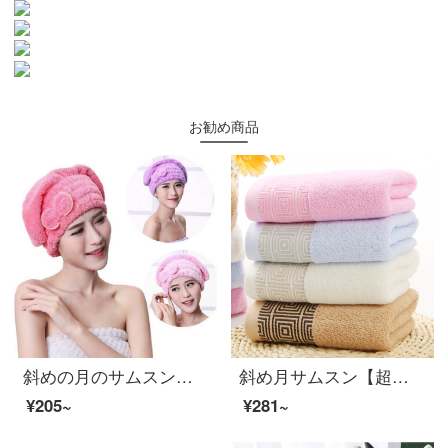
お勧め商品
斜めの月のサムスンのチョウは乾毛の帽子のサンゴの绒が非常に强くて水を吸い込んで柔らかく髪の毛を拭いて、かわいいシャワーキャップの王女の帽子の家庭の女性の金の青い王女の帽子の2条をかぶせて诘めます。
斜め月サムスン【超値3枚入り】綿タオル中国風タオル家庭用タオル超柔らかい吸水35*75 cm【3枚入り】囲いタオル
¥205~
¥281~