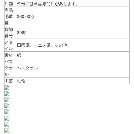
店舗
金号には単品専門店があります。
商品
毛重
360.00 g
量
貨物
3065
番号
スタ
田園風、アニメ風、その他
イル
素材
綿
バス
タオ
バスタオル
ル
工芸
毛輪