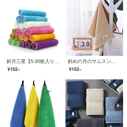
斜月三星【5-20枚入り】多機能百潔タオル竹繊維厨房雑巾洗いタオル5枚入り竹繊維雑巾
斜めの月のサムスンの純綿は厚いタオルの国学の顔タオルのタオルの仁義の贈り物の知恵の手紙のシリーズのタオルの贈り物の字のタオルの条をプラスして35*75 cm詰めます。
¥152~
¥152~