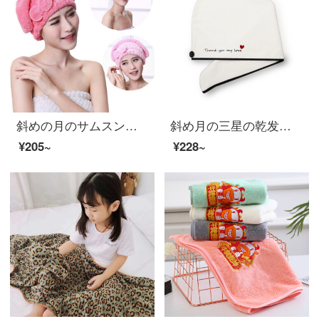
斜めの月のサムスンのチョウは乾毛の帽子のサンゴの绒が非常に强くて水を吸い込んで柔らかく髪の毛を拭いて、かわいいシャワーキャップの王女の帽子の家庭の女性の金の青い王女の帽子の2条をかぶせて诘めます。
斜め月の三星の乾发の帽子の女性の珊瑚の绒繍の字の乾发のタオルは柔軟に髪の毛を拭きます。
¥205~
¥228~