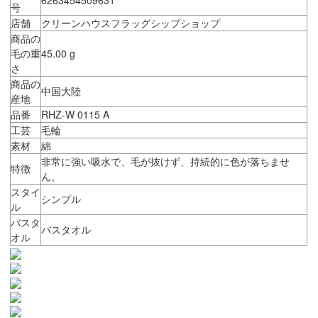
号
店舗
クリーンハウスフラッグシップショップ
商品の
毛の重
45.00 g
さ
商品の
中国大陸
産地
品番
RHZ-W 0115 A
工芸
毛輪
素材
綿
非常に強い吸水で、毛が抜けず、持続的に色が落ちませ
特徴
ん。
スタイ
シンプル
ル
バスタ
バスタオル
オル