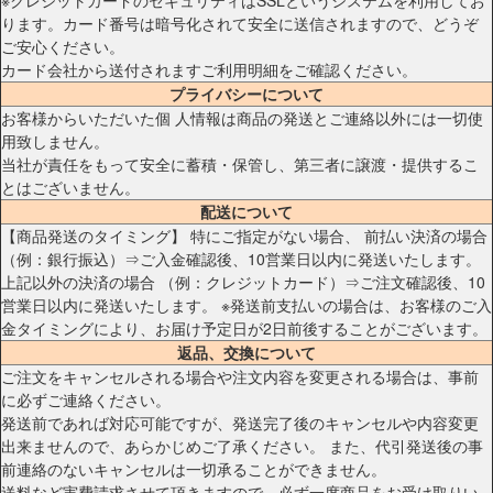
※クレジットカードのセキュリティはSSLというシステムを利用してお
ります。カード番号は暗号化されて安全に送信されますので、どうぞ
ご安心ください。
カード会社から送付されますご利用明細をご確認ください。
プライバシーについて
お客様からいただいた個 人情報は商品の発送とご連絡以外には一切使
用致しません。
当社が責任をもって安全に蓄積・保管し、第三者に譲渡・提供するこ
とはございません。
配送について
【商品発送のタイミング】 特にご指定がない場合、 前払い決済の場合
（例：銀行振込）⇒ご入金確認後、10営業日以内に発送いたします。
上記以外の決済の場合 （例：クレジットカード）⇒ご注文確認後、10
営業日以内に発送いたします。 ※発送前支払いの場合は、お客様のご入
金タイミングにより、お届け予定日が2日前後することがございます。
返品、交換について
ご注文をキャンセルされる場合や注文内容を変更される場合は、事前
に必ずご連絡ください。
発送前であれば対応可能ですが、発送完了後のキャンセルや内容変更
出来ませんので、あらかじめご了承ください。 また、代引発送後の事
前連絡のないキャンセルは一切承ることができません。
送料など実費請求させて頂きますので、必ず一度商品をお受け取りい