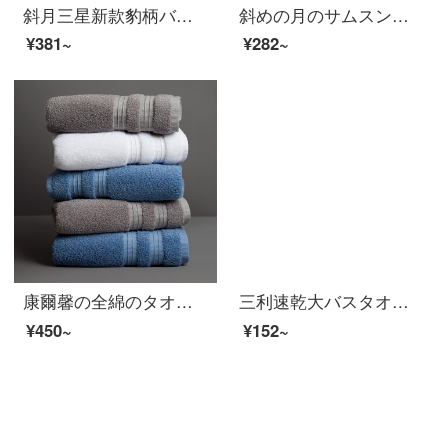
斜月三星新款豹柄バスタオル日本ナノテクノロジー成人吸水速乾胴タオルブルー豹柄サンゴタオル
斜めの月のサムスンの4条は新年のお祝いのタオルのサンゴの绒の颜を诘めます。
¥381~
¥282~
康爾馨の全綿のタオル日本の輸入の中空の糸の純綿のホルムアルデヒドの吸水するティッシュの超柔らかい成人の顔を洗うタオルの灰色の75*34 cmの120 g
三利速乾大バスタオルA類柔らかい吸水カバーストラップ風呂タオル70*140 cmカレー色
¥450~
¥152~