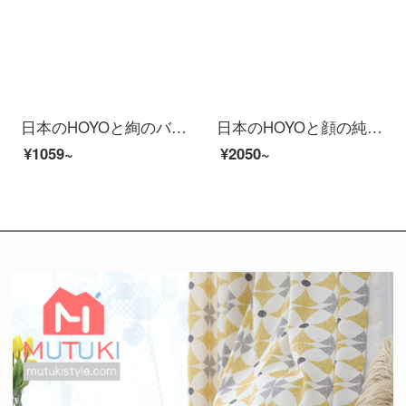
日本のHOYOと絢のバスタオルの薄いタイプの男女の夏の家庭用綿は吸水速度が速くて乾かないです。
日本のHOYOと顔の純綿の浴衣の長目の男女の家庭用吸水速乾綿のカップルのタイプの浴衣の桜若Mサイズは身長の170-175 cmに適します。
¥1059~
¥2050~