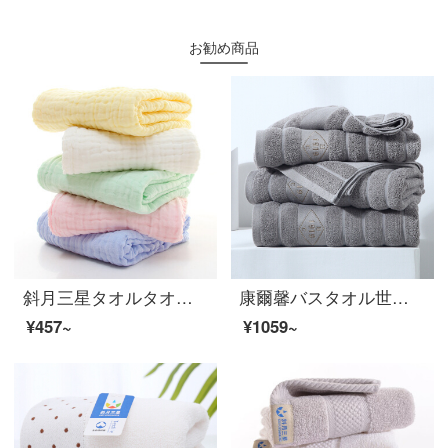
お勧め商品
斜月三星タオルタオル純綿乳幼児バスタオル六層ガーゼ綿のしわが大人の男女のベビータオル110*110 cm黄色のバスタオル
康爾馨バスタオル世茂ヒルトンは五星ホテルの大タオル男女通用バスタオル純綿吸水紳士灰150*80 cmに授権しました。
¥457~
¥1059~