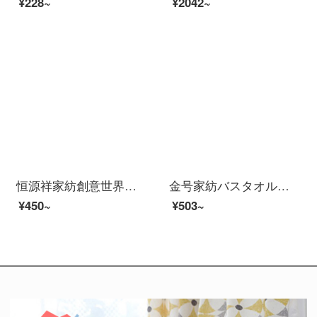
¥228~
¥2042~
恒源祥家紡創意世界家庭用純綿刺繍タオル柔軟吸水綿バスタオル大人男女通用創意世界バスタオル2092-ブラウン70 cm×140 cm（一本入り）
金号家紡バスタオル家庭用綿吸水速乾風呂大タオル学生タオルは、包んで着られます。
¥450~
¥503~