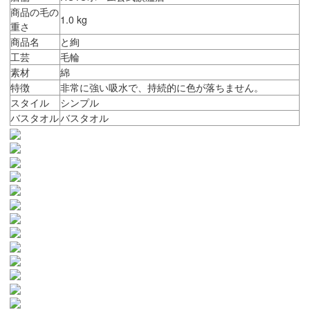
商品の毛の
1.0 kg
重さ
商品名
と絢
工芸
毛輪
素材
綿
特徴
非常に強い吸水で、持続的に色が落ちません。
スタイル
シンプル
バスタオル
バスタオル