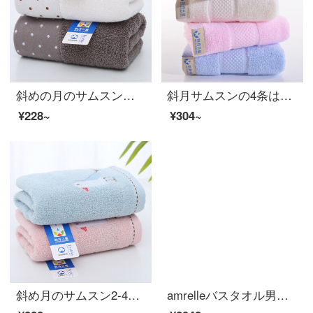
斜めの月のサムスンの2-4条は純綿のタオルを詰めます。家庭用男女のカップルはタオルを洗って柔軟に水を吸います。（白+灰色）北欧はロマンチックです。
斜月サムスンの4条は錦の綿のタオルを詰めます。
¥228~
¥304~
斜め月のサムスン2-4条は純綿のタオルを詰めて無事に幸せです。
amrelleバスタオル男女家庭用出口日本綿吸水速乾柔らかいタオル三点セットホテルラクダ色バスタオル1枚