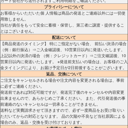
カード会社から送付されますご利用明細をご確認ください。
プライバシーについて
お客様からいただいた個 人情報は商品の発送とご連絡以外には一切使
用致しません。
当社が責任をもって安全に蓄積・保管し、第三者に譲渡・提供するこ
とはございません。
配送について
【商品発送のタイミング】 特にご指定がない場合、 前払い決済の場合
（例：銀行振込）⇒ご入金確認後、10営業日以内に発送いたします。
上記以外の決済の場合 （例：クレジットカード）⇒ご注文確認後、10
営業日以内に発送いたします。 ※発送前支払いの場合は、お客様のご入
金タイミングにより、お届け予定日が2日前後することがございます。
返品、交換について
ご注文をキャンセルされる場合や注文内容を変更される場合は、事前
に必ずご連絡ください。
発送前であれば対応可能ですが、発送完了後のキャンセルや内容変更
出来ませんので、あらかじめご了承ください。 また、代引発送後の事
前連絡のないキャンセルは一切承ることができません。
送料など実費請求させて頂きますので、必ず一度商品をお受け取りい
ただいてからの対応となります。 品の欠陥や不良など当社原因による
場合のみ、返品・交換を受け付けております。