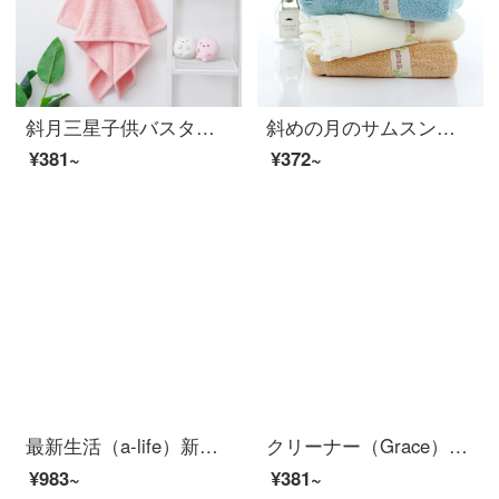
斜月三星子供バスタオルサンゴの新生児バスローブのマント柔らかな吸水携帯ベビーマントピンクの長耳ウサギのマント
斜めの月のサムスン田園の物語のタオルは心地良くて非常に強いです。家庭用の洗顔タオルは多色で35*75 cm 120 g/本【四つの箱】田園の物語のタオルです。
¥381~
¥372~
最新生活（a-life）新疆長絨綿タオルタオルタオル3点セット洗顔タオル純綿強吸水国民シリーズベージュタオル/灰色バスタオル/灰色バスタオル
クリーナー（Grace）新疆綿バスタオルA種類の綿を厚くして、柔らかく水を吸い込む素色の男女通用のシングルストリップで140*70 cm 375 gレンコンの粉の色を入れます。
¥983~
¥381~