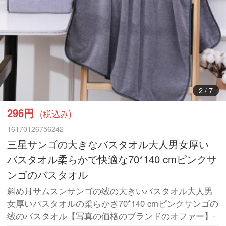
3
/
7
296円
(税込み)
16170126756242
三星サンゴの大きなバスタオル大人男女厚い
バスタオル柔らかで快適な70*140 cmピンクサ
ンゴのバスタオル
斜め月サムスンサンゴの绒の大きいバスタオル大人男
女厚いバスタオルの柔らかさ70*140 cmピンクサンゴの
绒のバスタオル【写真の価格のブランドのオファー】-