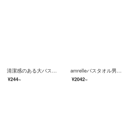
清潔感のある大バスタオルです。非純綿の吸水速乾厚を高め、男女のタオル450 gの浅花灰（80*150 cm）-厚いお金を加えます。
amrelleバスタオル男女家庭用出口日本綿吸水速乾柔らかいタオル三点セットホテルラクダ色バスタオル1枚
¥244~
¥2042~