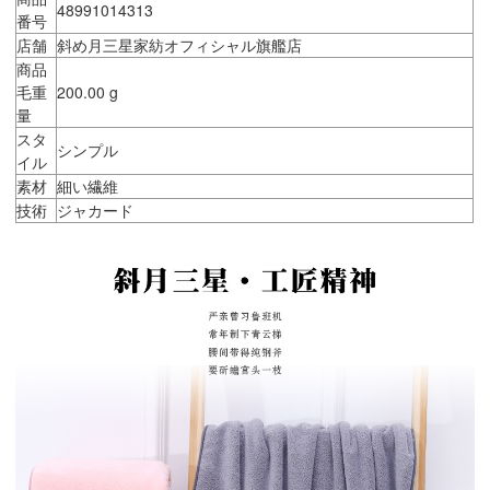
48991014313
番号
店舗
斜め月三星家紡オフィシャル旗艦店
商品
毛重
200.00 g
量
スタ
シンプル
イル
素材
細い繊維
技術
ジャカード