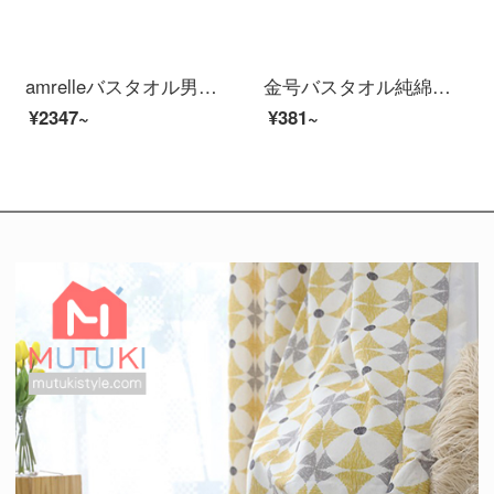
amrelleバスタオル男女家庭用出口日本綿吸水速乾柔らかいタオル三点セットホテルラクダ色バスタオル1枚+タオル1枚
金号バスタオル純綿子供赤ちゃん用ソフトアニメ可愛い吸水速乾綿大タオル3130黄色1枚
¥2347~
¥381~