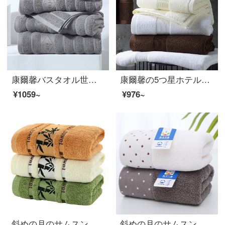
康爾馨バスタオル世茂ヒルトンは五星ホテルの大タオル男女通用バスタオル純綿吸水紳士灰150*80 cmに授権しました。
康爾馨の5つ星ホテルのバスタオルの純綿は厚くて、男女の通用するクリームの黄180*80 cmを吸水します。
¥1059~
¥976~
斜めの月のサムスンの3条は竹の繊維のタオルを詰めて増大します。
斜めの月のサムスンの2-4条は純綿のタオルを詰めます。家庭用男女のカップルはタオルを洗って柔軟に水を吸います。（白+灰色）北欧はロマンチックです。