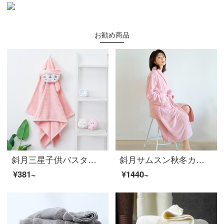
お勧め商品
斜月三星子供バスタオルサンゴの新生児バスローブのマント柔らかな吸水携帯ベビーマントピンクの長耳ウサギのマント
斜月サムスン秋冬カップルバスローブ珊瑚絨男女長袖パジャマ浴衣日常生活服ピンクバスローブ平均サイズ(長さ110 cm)
¥381~
¥1440~