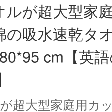
オルが超大型家
綿の吸水速乾タ
0*95 cm【英
】
が超大型家庭用カ