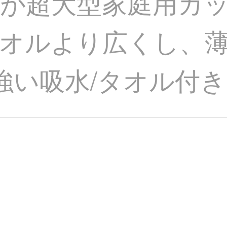
が超大型家庭用カ
ルより広くし、薄い
/強い吸水/タオル付