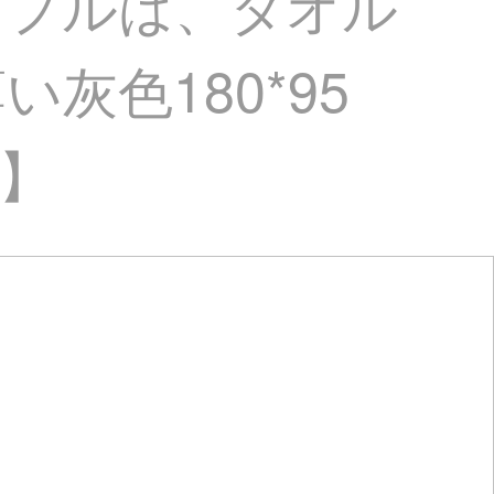
ップルは、タオル
灰色180*95
き】