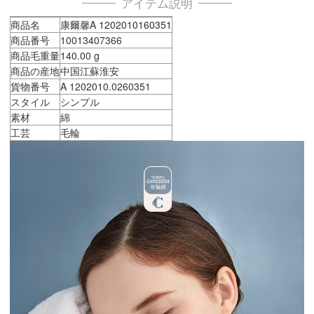
アイテム説明
商品名
康爾馨A 1202010160351
商品番号
10013407366
商品毛重量
140.00 g
商品の産地
中国江蘇淮安
貨物番号
A 1202010.0260351
スタイル
シンプル
素材
綿
工芸
毛輪