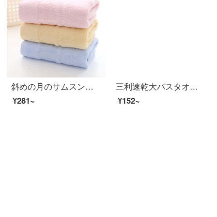
斜めの月のサムスンの3条は竹の繊維のタオルを詰めて厚いことをプラスして、柔らかい肌のタオルの多花型のオプションの竹の繊維のタオルの3条が詰めます。
三利速乾大バスタオルA類柔らかい吸水カバーストラップ風呂タオル70*140 cmカレー色
¥281~
¥152~