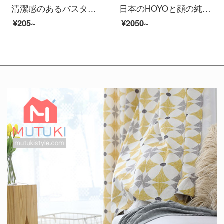
清潔感のあるバスタオル男性純綿成人男女家庭用吸水速乾軟らかい新疆長綿包巾ホテル大浴タオルW 0599浅粉（A類標準/柔らかくて厚い/強い吸水）
日本のHOYOと顔の純綿の浴の長さのモデルの男女の家庭用吸水速乾綿のカップルのタイプの浴衣の本の白いSコードは身長の155-170 cmに適します。
¥205~
¥2050~