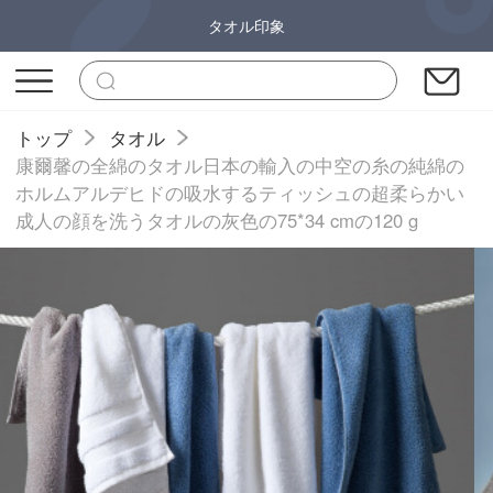
タオル印象
トップ
タオル
康爾馨の全綿のタオル日本の輸入の中空の糸の純綿の
ホルムアルデヒドの吸水するティッシュの超柔らかい
成人の顔を洗うタオルの灰色の75*34 cmの120 g