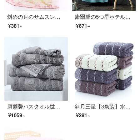
斜めの月のサムスンの全綿の祥雲のバスタオルは増大して厚いカップルの金のバスタオルをプラスします。
康爾馨の5つ星ホテルの全綿は大人のバスタオルの綿の新疆の長い綿のバスタオルの男女の通用する氷の湖の青い800 gの150*80 cmを吸い込みます。
¥381~
¥671~
康爾馨バスタオル世茂ヒルトンは五星ホテルの大タオル男女通用バスタオル純綿吸水紳士灰150*80 cmに授権しました。
斜月三星【3条装】水紋の純綿タオルメーカー直営家庭用大人用フェイスタオル、強力吸水超柔らかい肌35*75 cm 3枚に水紋タオル
¥1059~
¥281~