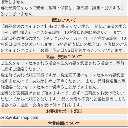
用致しません。
当社が責任をもって安全に蓄積・保管し、第三者に譲渡・提供するこ
とはございません。
配送について
【商品発送のタイミング】 特にご指定がない場合、 前払い決済の場合
（例：銀行振込）⇒ご入金確認後、10営業日以内に発送いたします。
上記以外の決済の場合 （例：クレジットカード）⇒ご注文確認後、10
営業日以内に発送いたします。 ※発送前支払いの場合は、お客様のご入
金タイミングにより、お届け予定日が2日前後することがございます。
返品、交換について
ご注文をキャンセルされる場合や注文内容を変更される場合は、事前
に必ずご連絡ください。
発送前であれば対応可能ですが、発送完了後のキャンセルや内容変更
出来ませんので、あらかじめご了承ください。 また、代引発送後の事
前連絡のないキャンセルは一切承ることができません。
送料など実費請求させて頂きますので、必ず一度商品をお受け取りい
ただいてからの対応となります。 品の欠陥や不良など当社原因による
場合のみ、返品・交換を受け付けております。
お客様サポート窓口
seo@inkanshop.com
営業時間について