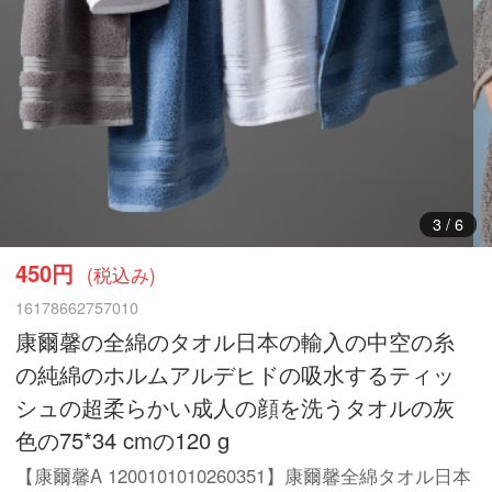
3
/
6
450円
(税込み)
16178662757010
康爾馨の全綿のタオル日本の輸入の中空の糸
の純綿のホルムアルデヒドの吸水するティッ
シュの超柔らかい成人の顔を洗うタオルの灰
色の75*34 cmの120 g
【康爾馨A 1200101010260351】康爾馨全綿タオル日本