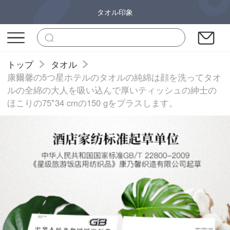
タオル印象
トップ
タオル
康爾馨の5つ星ホテルのタオルの純綿は顔を洗ってタオ
ルの全綿の大人を吸い込んで厚いティッシュの紳士の
ほこりの75*34 cmの150 gをプラスします。