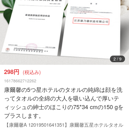
3
/
9
298円
(税込み)
16178662712262
康爾馨の5つ星ホテルのタオルの純綿は顔を洗
ってタオルの全綿の大人を吸い込んで厚いテ
ィッシュの紳士のほこりの75*34 cmの150 gを
プラスします。
【康爾馨A 12019501641351】康爾馨五星ホテルタオル