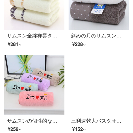
サムスン全綿祥雲タオル家庭用洗顔タオルタオルタオル超柔らかい吸水メーカーは直接に卸売りできるようにします。
斜めの月のサムスンの2-4条は純綿のタオルを詰めます。家庭用男女のカップルはタオルを洗って柔軟に水を吸います。（白+灰色）北欧はロマンチックです。
¥281~
¥228~
サムスンの個性的なサンゴの刺繍の字のタオルは家庭で注文して親子の顔を洗ってタオルの柔軟な吸水のお父さんを比べて+マミ+息子+娘の35*75 cm
三利速乾大バスタオルA類柔らかい吸水カバーストラップ風呂タオル70*140 cmカレー色
¥259~
¥152~