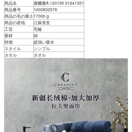
商品名
康爾馨A 120195 01641351
商品番号
1000832576
商品の毛の重さ
17000 g
商品の産地
江蘇淮安
工芸
毛輪
素材
綿
特徴
超強い吸水
スタイル
シンプル
タオル
タオル