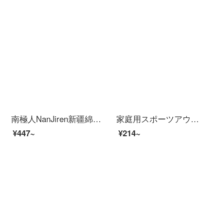
南極人NanJiren新疆綿大バスタオル+タオル2枚に綿を入れて柔らかく吸水します。男女バスタオルを厚くして、タオルタオルのフェイスタオルを組み合わせて70*140 cmを入れます。
家庭用スポーツアウトドア綿を厚くし、速乾タオルを2つ包装します。
¥447~
¥214~