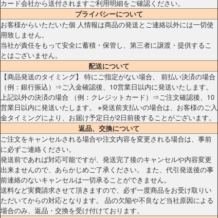
カード会社から送付されますご利用明細をご確認ください。
プライバシーについて
お客様からいただいた個 人情報は商品の発送とご連絡以外には一切使
用致しません。
当社が責任をもって安全に蓄積・保管し、第三者に譲渡・提供するこ
とはございません。
配送について
【商品発送のタイミング】 特にご指定がない場合、 前払い決済の場合
（例：銀行振込）⇒ご入金確認後、10営業日以内に発送いたします。
上記以外の決済の場合 （例：クレジットカード）⇒ご注文確認後、10
営業日以内に発送いたします。 ※発送前支払いの場合は、お客様のご入
金タイミングにより、お届け予定日が2日前後することがございます。
返品、交換について
ご注文をキャンセルされる場合や注文内容を変更される場合は、事前
に必ずご連絡ください。
発送前であれば対応可能ですが、発送完了後のキャンセルや内容変更
出来ませんので、あらかじめご了承ください。 また、代引発送後の事
前連絡のないキャンセルは一切承ることができません。
送料など実費請求させて頂きますので、必ず一度商品をお受け取りい
ただいてからの対応となります。 品の欠陥や不良など当社原因による
場合のみ、返品・交換を受け付けております。