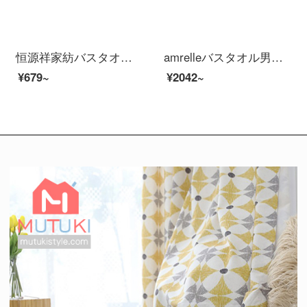
恒源祥家紡バスタオルセット厚い全綿A類抗菌ベビーバスタオル吸水通気性大人純綿セットデジタル子供服-白いバスタオル*1
amrelleバスタオル男女家庭用出口日本綿吸水速乾柔らかいタオル三点セットホテルラクダ色バスタオル1枚
¥679~
¥2042~