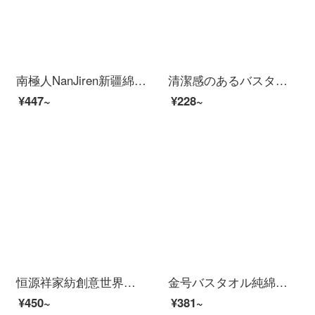
南極人NanJiren新疆綿大バスタオル+タオル2枚に綿を入れて柔らかく吸水します。男女バスタオルを厚くして、タオルタオルのフェイスタオルを組み合わせて70*140 cmを入れます。
清潔感のあるバスタオルA類は吸水速度が高く、毛が長くなります。厚いバスタオルを入れて、男女風呂に入ります。柔らかいです。サンゴの大きなタオルはタオルA類のバスタオルを巻きます。浅緑です。
¥447~
¥228~
恒源祥家紡創意世界家庭用純綿刺繍タオル柔軟吸水綿バスタオル大人男女通用創意世界バスタオル2092-ブラウン70 cm×140 cm（一本入り）
金号バスタオル純綿子供赤ちゃん用ソフトアニメ可愛い吸水速乾綿大タオル3130黄色1枚
¥450~
¥381~