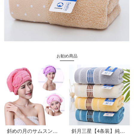
お勧め商品
斜めの月のサムスンのチョウは乾毛の帽子のサンゴの绒が非常に强くて水を吸い込んで柔らかく髪の毛を拭いて、かわいいシャワーキャップの王女の帽子の家庭の女性の金の青い王女の帽子の2条をかぶせて诘めます。
斜月三星【4条装】純綿タオル家庭用風呂タオルカップル用タオル柔軟吸水錦繍田園4条セット