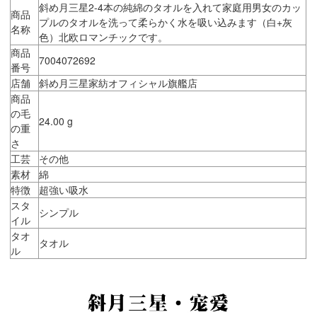
斜め月三星2-4本の純綿のタオルを入れて家庭用男女のカッ
商品
プルのタオルを洗って柔らかく水を吸い込みます（白+灰
名称
色）北欧ロマンチックです。
商品
7004072692
番号
店舗
斜め月三星家紡オフィシャル旗艦店
商品
の毛
24.00 g
の重
さ
工芸
その他
素材
綿
特徴
超強い吸水
スタ
シンプル
イル
タオ
タオル
ル