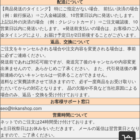
配送について
【商品発送のタイミング】 特にご指定がない場合、 前払い決済の場合
（例：銀行振込）⇒ご入金確認後、10営業日以内に発送いたします。
上記以外の決済の場合 （例：クレジットカード）⇒ご注文確認後、10
営業日以内に発送いたします。 ※発送前支払いの場合は、お客様のご入
金タイミングにより、お届け予定日が2日前後することがございます。
返品、交換について
ご注文をキャンセルされる場合や注文内容を変更される場合は、事前
に必ずご連絡ください。
発送前であれば対応可能ですが、発送完了後のキャンセルや内容変更
出来ませんので、あらかじめご了承ください。 また、代引発送後の事
前連絡のないキャンセルは一切承ることができません。
送料など実費請求させて頂きますので、必ず一度商品をお受け取りい
ただいてからの対応となります。 品の欠陥や不良など当社原因による
場合のみ、返品・交換を受け付けております。
お客様サポート窓口
seo@inkanshop.com
営業時間について
ネットでのご注文は24時間受け付けております。
※土日祝祭日はお休みをいただきます。 メールの返信は翌営業日となり
ますので、ご了承ください。