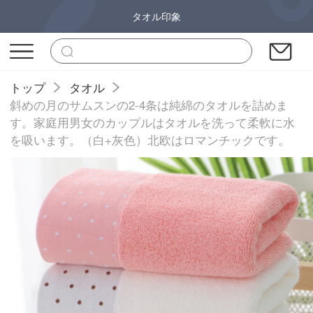
タオル印象
トップ
タオル
斜めの月のサムスンの2-4条は純綿のタオルを詰めま
す。家庭用男女のカップルはタオルを洗って柔軟に水
を吸います。（白+灰色）北欧はロマンチックです。