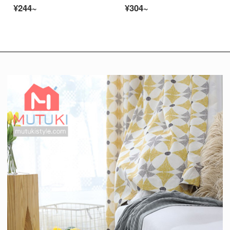
¥244~
¥304~