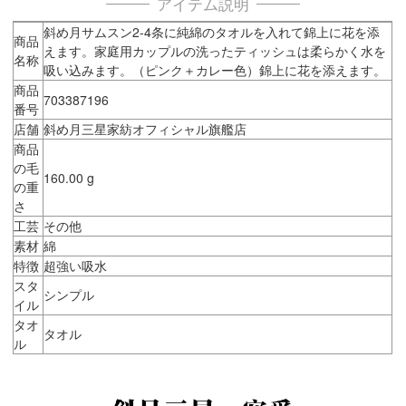
アイテム説明
斜め月サムスン2-4条に純綿のタオルを入れて錦上に花を添
商品
えます。家庭用カップルの洗ったティッシュは柔らかく水を
名称
吸い込みます。（ピンク＋カレー色）錦上に花を添えます。
商品
703387196
番号
店舗
斜め月三星家紡オフィシャル旗艦店
商品
の毛
160.00 g
の重
さ
工芸
その他
素材
綿
特徴
超強い吸水
スタ
シンプル
イル
タオ
タオル
ル