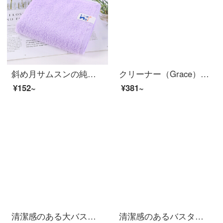
斜め月サムスンの純綿の顔のタオルは超吸水性のタオルを超えます。大人は厚い顔のタオルをプラスします。1枚は綿砂糖のタオル（紫）を詰めます。
クリーナー（Grace）新疆綿バスタオルA種類の綿を厚くして、柔らかく水を吸い込む素色の男女通用のシングルストリップで140*70 cm 375 gレンコンの粉の色を入れます。
¥152~
¥381~
清潔感のある大バスタオルです。非純綿の吸水速乾厚を高め、男女のタオル450 gの浅花灰（80*150 cm）-厚いお金を加えます。
清潔感のあるバスタオル純綿家庭用男女全綿に厚い抗菌力を加え、吸水速乾風呂大巾水晶粉（A類標準/長い綿毛/ドイツ司馬3 A級抗菌）