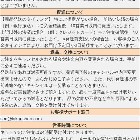
とはございません。
配送について
【商品発送のタイミング】 特にご指定がない場合、 前払い決済の場合
（例：銀行振込）⇒ご入金確認後、10営業日以内に発送いたします。
上記以外の決済の場合 （例：クレジットカード）⇒ご注文確認後、10
営業日以内に発送いたします。 ※発送前支払いの場合は、お客様のご入
金タイミングにより、お届け予定日が2日前後することがございます。
返品、交換について
ご注文をキャンセルされる場合や注文内容を変更される場合は、事前
に必ずご連絡ください。
発送前であれば対応可能ですが、発送完了後のキャンセルや内容変更
出来ませんので、あらかじめご了承ください。 また、代引発送後の事
前連絡のないキャンセルは一切承ることができません。
送料など実費請求させて頂きますので、必ず一度商品をお受け取りい
ただいてからの対応となります。 品の欠陥や不良など当社原因による
場合のみ、返品・交換を受け付けております。
お客様サポート窓口
seo@inkanshop.com
営業時間について
ネットでのご注文は24時間受け付けております。
※土日祝祭日はお休みをいただきます。 メールの返信は翌営業日となり