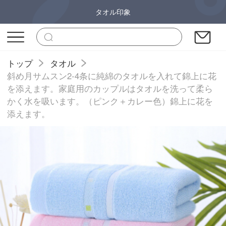
タオル印象
トップ
タオル
斜め月サムスン2-4条に純綿のタオルを入れて錦上に花
を添えます。家庭用のカップルはタオルを洗って柔ら
かく水を吸います。（ピンク＋カレー色）錦上に花を
添えます。