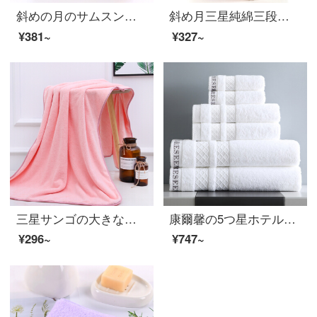
斜めの月のサムスンの全綿の祥雲のバスタオルは増大して厚いカップルの金のバスタオルをプラスします。
斜め月三星純綿三段バスタオル大人カップル用バスタオルに身巾を巻いて快適で柔らかい70*140 cmカレー色のバスタオル三段
¥381~
¥327~
三星サンゴの大きなバスタオル大人男女厚いバスタオル柔らかで快適な70*140 cmピンクサンゴのバスタオル
康爾馨の5つ星ホテルの純綿の大きいバスタオルの全綿は強く水を吸い込んで柔らかくて肌に親しむ大人の男女の通用する厚いバスタオルの白色の700 g 150*80 cmをプラスします。
¥296~
¥747~