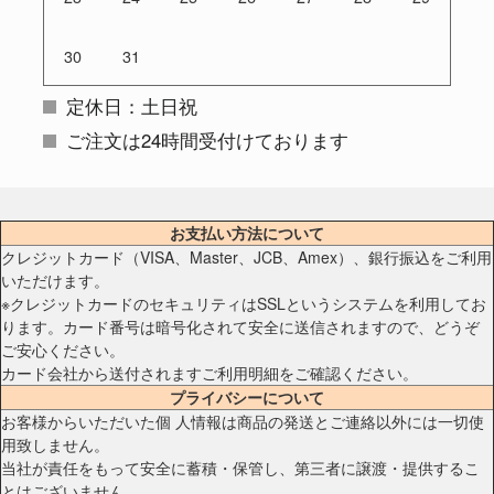
30
31
定休日：土日祝
ご注文は24時間受付けております
お支払い方法について
クレジットカード（VISA、Master、JCB、Amex）、銀行振込をご利用
いただけます。
※クレジットカードのセキュリティはSSLというシステムを利用してお
ります。カード番号は暗号化されて安全に送信されますので、どうぞ
ご安心ください。
カード会社から送付されますご利用明細をご確認ください。
プライバシーについて
お客様からいただいた個 人情報は商品の発送とご連絡以外には一切使
用致しません。
当社が責任をもって安全に蓄積・保管し、第三者に譲渡・提供するこ
とはございません。