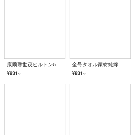
康爾馨世茂ヒルトン5つ星ホテルのバスタオルの純綿を厚くして、タオルの全綿の柔軟な吸水性を高めます。男女のシャンパン色150*80 cm*800 g
金号タオル家紡純綿バスタオルを厚くして、バスタオルの紫150*73 cm 480 gを増やします。
¥831~
¥831~