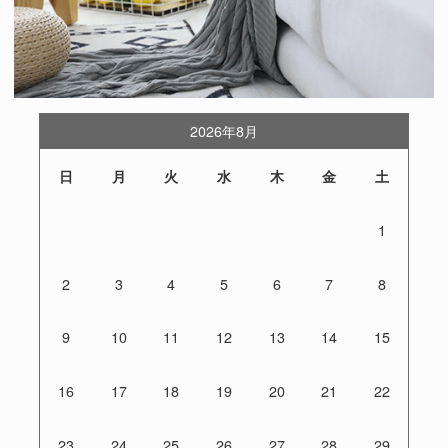
2026年8月
日
月
火
水
木
金
土
1
2
3
4
5
6
7
8
9
10
11
12
13
14
15
16
17
18
19
20
21
22
23
24
25
26
27
28
29