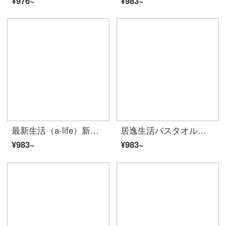
¥976~
¥983~
最新生活（a-life）新疆の綿毛のタオルタオルタオル3点セットの純綿強吸水国民シリーズの青いタオル/ピンクのバスタオル/ピンクのバスタオル
居逸生活バスタオル男性純綿バスタオル女性大バスタオル男性バスタオル新疆ウイグル自治区長綿A類レトログリーン70*140 cm
¥983~
¥983~