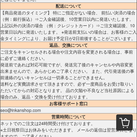
配送について
【商品発送のタイミング】 特にご指定がない場合、 前払い決済の場合
（例：銀行振込）⇒ご入金確認後、10営業日以内に発送いたします。
上記以外の決済の場合 （例：クレジットカード）⇒ご注文確認後、10
営業日以内に発送いたします。 ※発送前支払いの場合は、お客様のご入
金タイミングにより、お届け予定日が2日前後することがございます。
返品、交換について
ご注文をキャンセルされる場合や注文内容を変更される場合は、事前
に必ずご連絡ください。
発送前であれば対応可能ですが、発送完了後のキャンセルや内容変更
出来ませんので、あらかじめご了承ください。 また、代引発送後の事
前連絡のないキャンセルは一切承ることができません。
送料など実費請求させて頂きますので、必ず一度商品をお受け取りい
ただいてからの対応となります。 品の欠陥や不良など当社原因による
場合のみ、返品・交換を受け付けております。
お客様サポート窓口
seo@inkanshop.com
営業時間について
ネットでのご注文は24時間受け付けております。
※土日祝祭日はお休みをいただきます。 メールの返信は翌営業日となり
ますので、ご了承ください。